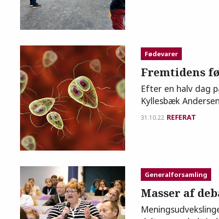
Fødevarer
Fremtidens f
Efter en halv dag
Kyllesbæk Anderse
REFERAT
31.10.22
Generalforsamling
Masser af de
Meningsudvekslinge