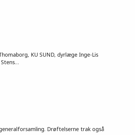
 Thomaborg, KU SUND, dyrlæge Inge-Lis
e Stens…
eneralforsamling. Drøftelserne trak også