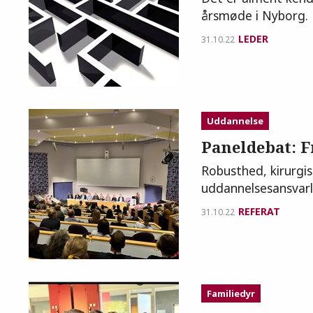
årsmøde i Nyborg.
LEDER
31.10.22
Uddannelse
Paneldebat: F
Robusthed, kirurgi
uddannelsesansvarl
REFERAT
31.10.22
Familiedyr