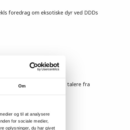
Jekls foredrag om eksotiske dyr ved DDDs
edygtigt husdyrhold« kom talere fra
Om
å, hvad d…
 medier og til at analysere
nden for sociale medier,
e oplysninger, du har givet