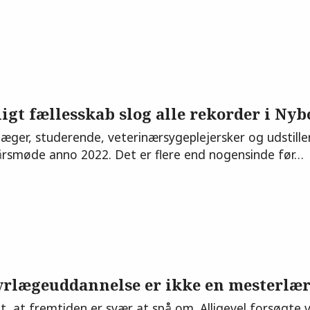
igt fællesskab slog alle rekorder i Nyb
læger, studerende, veterinærsygeplejersker og udstill
rsmøde anno 2022. Det er flere end nogensinde før…
yrlægeuddannelse er ikke en mesterlæ
, at fremtiden er svær at spå om. Alligevel forsøgte v