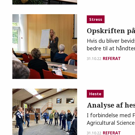
Stress
Opskriften på 
Hvis du bliver bevi
bedre til at håndter
REFERAT
31.10.22
Heste
Analyse af he
I forbindelse med 
Agricultural Scienc
REFERAT
31.10.22