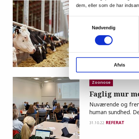
dem, eller som de har indsaml
Kvæg
Lær at forstå
Samtykkevalg
Det er vigtigt som
Nødvendig
netop dette sætter
REFERAT
31.10.22
Afvis
Zoonose
Faglig mur mo
Nuværende og fremt
human sundhed. D
REFERAT
31.10.22