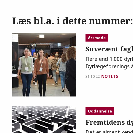
Læs bl.a. i dette nummer:
Årsmøde
Suverænt fagl
Flere end 1.000 dyr
Dyrlægeforenings å
NOTITS
31.10.22
Uddannelse
Fremtidens d
Det er alment kendt