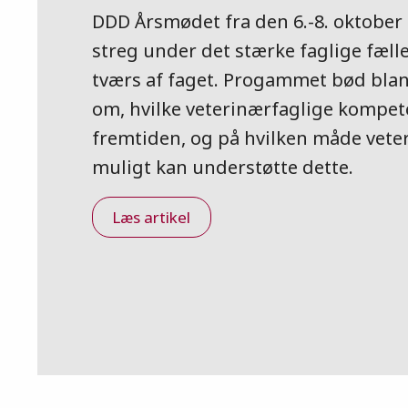
DDD Årsmødet fra den 6.-8. oktober
streg under det stærke faglige fæll
tværs af faget. Progammet bød bla
om, hvilke veterinærfaglige kompete
fremtiden, og på hvilken måde vet
muligt kan understøtte dette.
Læs artikel