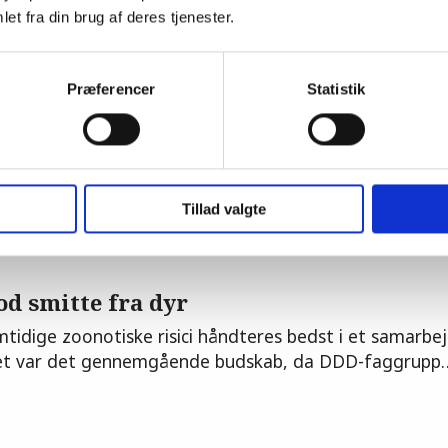
et fra din brug af deres tjenester.
 din landmand
 praktiserende dyrlæge at kigge på, hvordan man vælge
Præferencer
Statistik
 retningslinjen for den fremtidige dialog. Det…
Tillad valgte
d smitte fra dyr
idige zoonotiske risici håndteres bedst i et samarb
et var det gennemgående budskab, da DDD-faggrupp