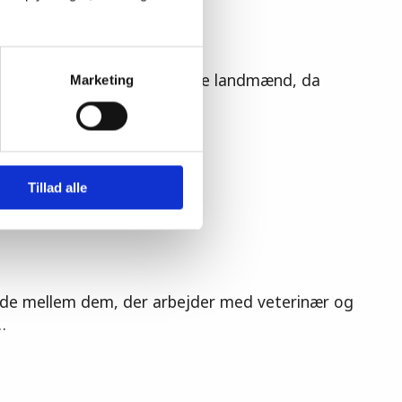
r at tackle forholdet til sine landmænd, da
Marketing
Tillad alle
ejde mellem dem, der arbejder med veterinær og
…