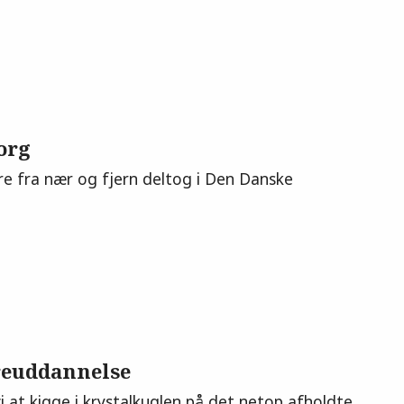
org
ere fra nær og fjern deltog i Den Danske
reuddannelse
i at kigge i krystalkuglen på det netop afholdte