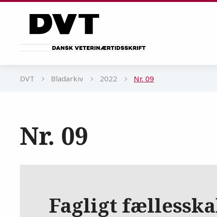
Gå til sidens indhold
DVT
Bladarkiv
2022
Nr. 09
Nr. 09
Fagligt fællessk