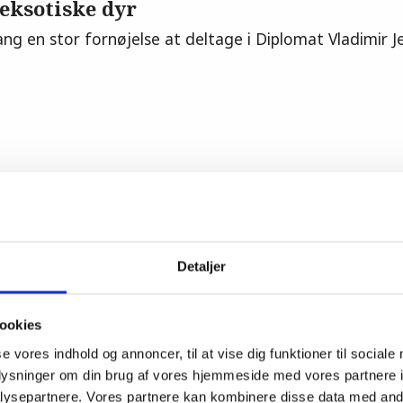
eksotiske dyr
ng en stor fornøjelse at deltage i Diplomat Vladimir 
 en grøn fremtid
idens grønne husdyrproduktion ud? Under temaet »bær
Detaljer
to og Økologisk Landsforening med hver deres bud p
ookies
se vores indhold og annoncer, til at vise dig funktioner til sociale
oplysninger om din brug af vores hjemmeside med vores partnere i
ysepartnere. Vores partnere kan kombinere disse data med andr