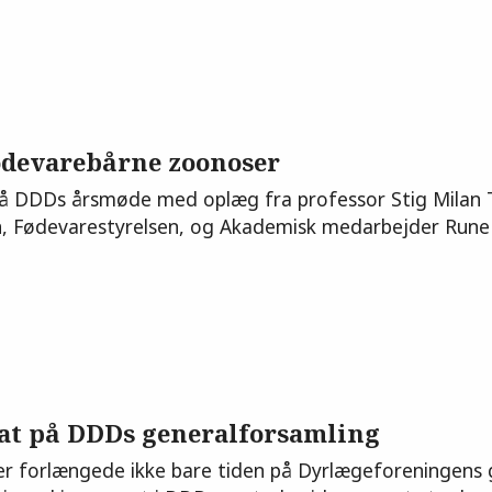
ødevarebårne zoonoser
 på DDDs årsmøde med oplæg fra professor Stig Milan
n, Fødevarestyrelsen, og Akademisk medarbejder Run
bat på DDDs generalforsamling
r forlængede ikke bare tiden på Dyrlægeforeningens g