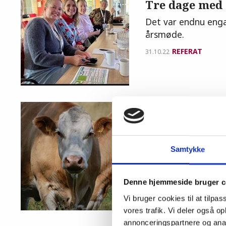
Tre dage med 
Det var endnu enga
årsmøde.
REFERAT
31.10.22
Kvæg
Koens plads i
Hvordan ser fremt
Samtykke
tænketanken Conci
REFERAT
31.10.22
Denne hjemmeside bruger c
Vi bruger cookies til at tilpas
vores trafik. Vi deler også 
annonceringspartnere og anal