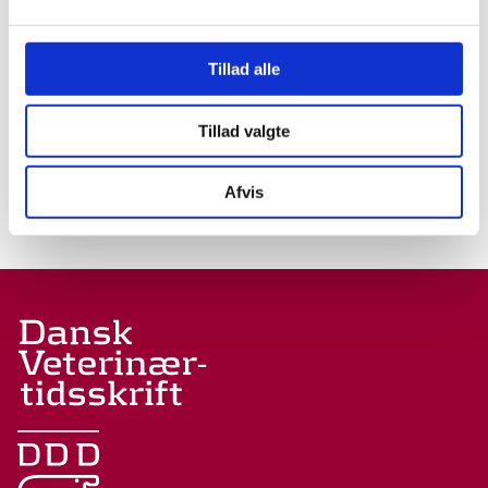
Internationalt
Veterinært udsyn
Tillad alle
REFERAT
13.02.19
Tillad valgte
Fagpolitik
Godt nytår – vi er godt i gang
Afvis
LEDER
23.01.19