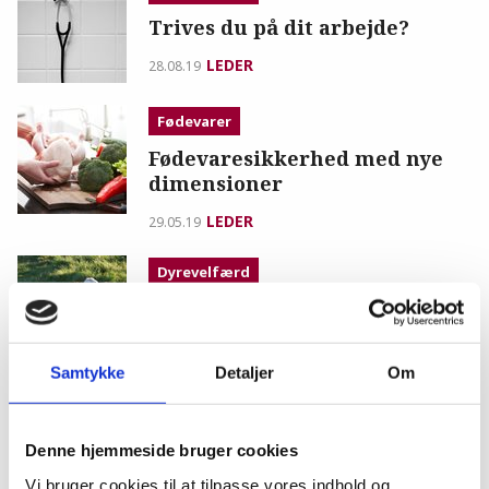
Trives du på dit arbejde?
LEDER
28.08.19
Fødevarer
Fødevaresikkerhed med nye
dimensioner
LEDER
29.05.19
Dyrevelfærd
Ny lov om dyrevelfærd på vej
LEDER
08.05.19
Samtykke
Detaljer
Om
Profession
Veterinærdirektør søges
Denne hjemmeside bruger cookies
LEDER
17.04.19
Vi bruger cookies til at tilpasse vores indhold og