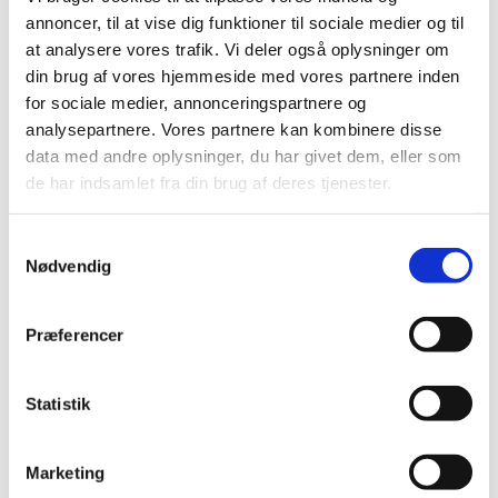
annoncer, til at vise dig funktioner til sociale medier og til
Dyretransport
at analysere vores trafik. Vi deler også oplysninger om
din brug af vores hjemmeside med vores partnere inden
Bedre kontrol med
for sociale medier, annonceringspartnere og
dyretransporter
analysepartnere. Vores partnere kan kombinere disse
LEDER
27.03.19
data med andre oplysninger, du har givet dem, eller som
de har indsamlet fra din brug af deres tjenester.
Dyretransport
Seriøs veterinærkontrol
Samtykkevalg
kræver ordnede forhold
Nødvendig
LEDER
06.03.19
Præferencer
Kontrol
Nu SKAL de syge grise passes
Statistik
ordentligt
LEDER
13.02.19
Marketing