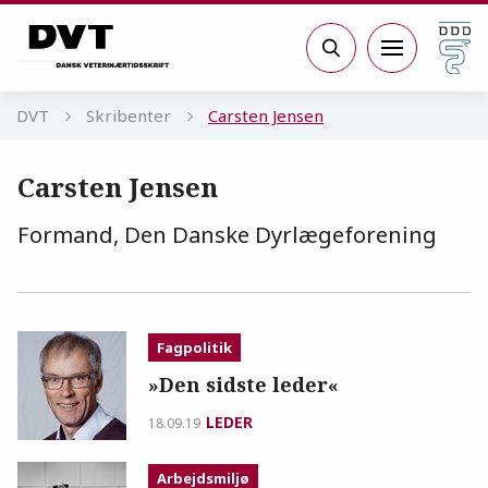
Gå til sidens indhold
Søg
DVT
Skribenter
Carsten Jensen
Carsten Jensen
Formand, Den Danske Dyrlægeforening
Fagpolitik
»Den sidste leder«
LEDER
18.09.19
Arbejdsmiljø