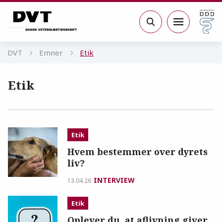
Gå til sidens indhold
Søg
DVT
Emner
Etik
Etik
Etik
Hvem bestemmer over dyrets
liv?
INTERVIEW
13.04.26
Etik
Oplever du, at aflivning giver