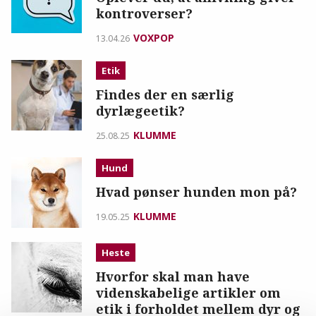
kontroverser?
VOXPOP
13.04.26
Etik
Findes der en særlig
dyrlægeetik?
KLUMME
25.08.25
Hund
Hvad pønser hunden mon på?
KLUMME
19.05.25
Heste
Hvorfor skal man have
videnskabelige artikler om
etik i forholdet mellem dyr og