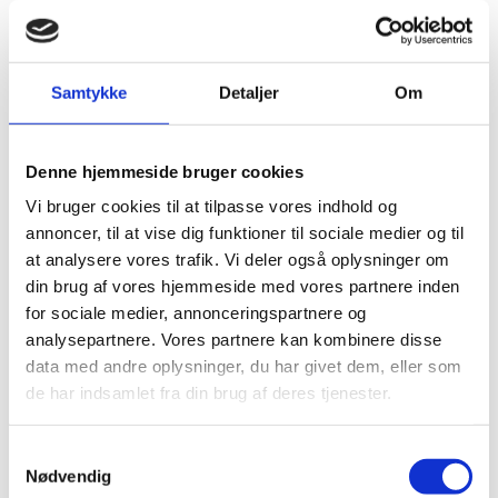
mennesker?
INDBLIK
07.04.25
Samtykke
Detaljer
Om
Etik
Debatmøde kastede lys over
kompleksiteten af de
Denne hjemmeside bruger cookies
beslutninger og dilemmaer,
Vi bruger cookies til at tilpasse vores indhold og
som dyrlæger står over for
annoncer, til at vise dig funktioner til sociale medier og til
dagligt
at analysere vores trafik. Vi deler også oplysninger om
REFERAT
18.12.23
din brug af vores hjemmeside med vores partnere inden
for sociale medier, annonceringspartnere og
Etik
analysepartnere. Vores partnere kan kombinere disse
data med andre oplysninger, du har givet dem, eller som
Social license to operate for
de har indsamlet fra din brug af deres tjenester.
dyrlæger
KRONIK
16.03.23
Samtykkevalg
Nødvendig
Aflivning