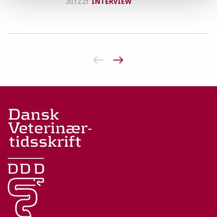
INTERVIEW
20.12.21
Forrige side
Næste side