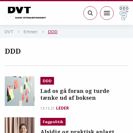
Gå til sidens indhold
Søg
DVT
Emner
DDD
DDD
DDD
Lad os gå foran og turde
tænke ud af boksen
LEDER
13.12.21
Fagpolitik
Alsidig og praktisk anlagt