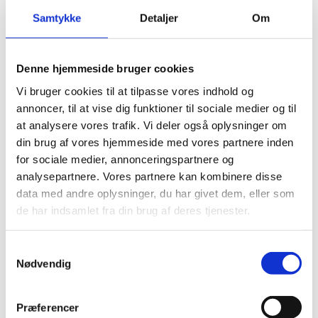
medlemmer: Helle Slot
Samtykke
Detaljer
Om
INTERVIEW
01.11.21
DDD
Denne hjemmeside bruger cookies
Tak for årsmøde 2021
Vi bruger cookies til at tilpasse vores indhold og
annoncer, til at vise dig funktioner til sociale medier og til
LEDER
01.11.21
at analysere vores trafik. Vi deler også oplysninger om
din brug af vores hjemmeside med vores partnere inden
Bestyrelsearbejde
for sociale medier, annonceringspartnere og
Tæt på hovedbestyrelsens
analysepartnere. Vores partnere kan kombinere disse
medlemmer: Jens Just
data med andre oplysninger, du har givet dem, eller som
Knudsen
de har indsamlet fra din brug af deres tjenester.
INTERVIEW
27.09.21
Samtykkevalg
DDD
Nødvendig
Vi har skam længe haft
mangfoldighed som
Præferencer