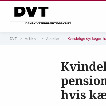
Gå til sidens indhold
DVT
Artikler
Artikler
Kvindelige dyrlæger ha
Kvindel
pension
hvis kæ