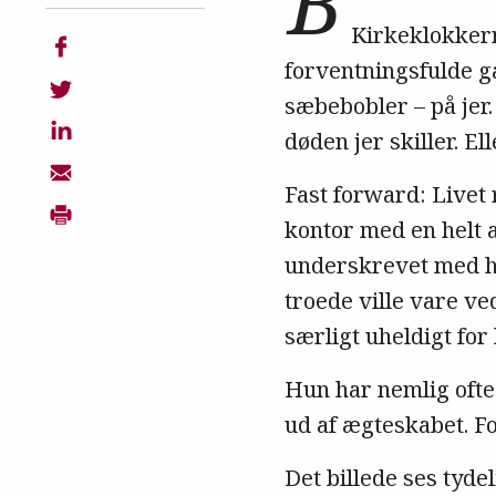
B
Kirkeklokkern
forventningsfulde gæ
sæbebobler – på jer.
døden jer skiller. El
Fast forward: Livet 
kontor med en helt 
underskrevet med håb
troede ville vare ve
særligt uheldigt for 
Hun har nemlig ofte
ud af ægteskabet. Fo
Det billede ses tyd