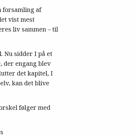
 forsamling af
det vist mest
eres liv sammen – til
. Nu sidder I på et
e, der engang blev
tter det kapitel, I
elv, kan det blive
orskel følger med
rs