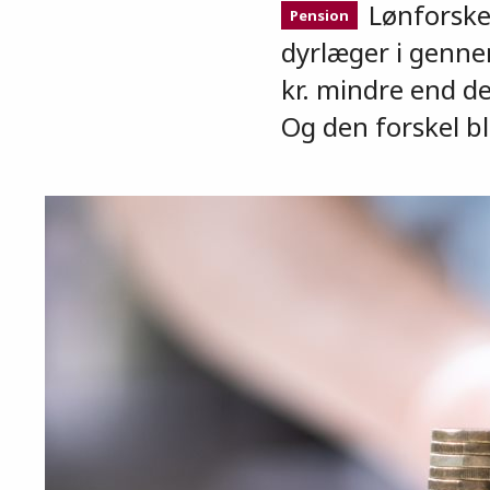
Lønforskel
Pension
dyrlæger i genne
kr. mindre end de
Og den forskel bli