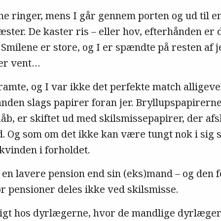
e ringer, mens I går gennem porten og ud til en
ster. De kaster ris – eller hov, efterhånden er 
 Smilene er store, og I er spændte på resten af j
ler vent…
ramte, og I var ikke det perfekte match alligevel
anden slags papirer foran jer. Bryllupspapirern
, er skiftet ud med skilsmissepapirer, der afslu
d. Og som om det ikke kan være tungt nok i sig s
kvinden i forholdet.
 en lavere pension end sin (eks)mand – og den f
r pensioner deles ikke ved skilsmisse.
eligt hos dyrlægerne, hvor de mandlige dyrlæge