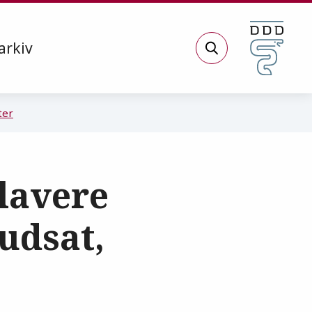
arkiv
Søg
ter
lavere
 udsat,