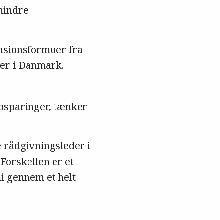
mindre
nsionsformuer fra
ter i Danmark.
psparinger, tænker
e rådgivningsleder i
Forskellen er et
mi gennem et helt