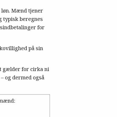
i løn. Mænd tjener
g typisk beregnes
nsindbetalinger for
ovillighed på sin
 gælder for cirka ni
n – og dermed også
 mænd: