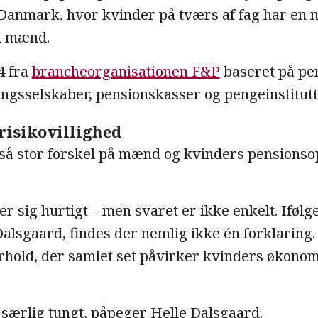
 Danmark, hvor kvinder på tværs af fag har en 
d mænd.
4 fra
brancheorganisationen F&P
baseret på pe
ringsselskaber, pensionskasser og pengeinstitut
 risikovillighed
så stor forskel på mænd og kvinders pensionso
 sig hurtigt – men svaret er ikke enkelt. Ifølg
alsgaard, findes der nemlig ikke én forklaring. 
forhold, der samlet set påvirker kvinders økono
 særlig tungt, påpeger Helle Dalsgaard.