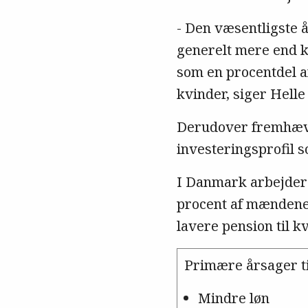
- Den væsentligste 
generelt mere end k
som en procentdel af
kvinder, siger Helle
Derudover fremhæver
investeringsprofil s
I Danmark arbejde
procent af mændene.
lavere pension til k
Primære årsager t
Mindre løn