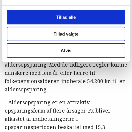
aldersopsparing.
De nye regler indebærer, at man fra 1. januar
Tillad alle
2023 kan indbetale 8.800 kr. om året på en
aldersopsparing mod hidtil 5.500 kr. årligt.
Tillad valgte
Samtidig betyder reglerne, at danskere, som
har syv år eller færre til folkepensionsalderen,
Afvis
fra nytår må indbetale 56.900 kr. til en
aldersopsparing. Med de tidligere regler kunne
danskere med fem år eller færre til
folkepensionsalderen indbetale 54.200 kr. til en
aldersopsparing.
- Aldersopsparing er en attraktiv
opsparingsform af flere årsager. Fx bliver
afkastet af indbetalingerne i
opsparingsperioden beskattet med 15,3