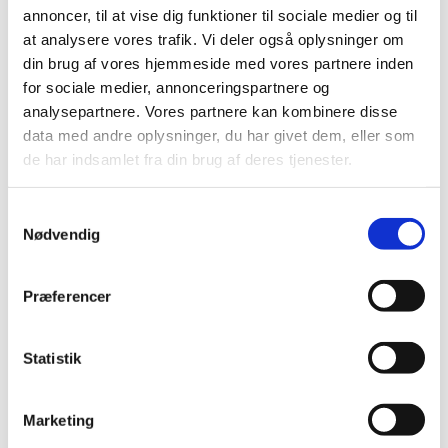
folkepensionsalderen, og som dermed skal
annoncer, til at vise dig funktioner til sociale medier og til
beslutte, om de ønsker at fortsætte i arbejde
at analysere vores trafik. Vi deler også oplysninger om
eller gå på pension, siger hun.
din brug af vores hjemmeside med vores partnere inden
for sociale medier, annonceringspartnere og
Cirka 70.000 danskere ventes at nå
analysepartnere. Vores partnere kan kombinere disse
folkepensionsalderen på 67 år i 2023. Det er ca.
data med andre oplysninger, du har givet dem, eller som
dobbelt så mange som det årlige antal nye
de har indsamlet fra din brug af deres tjenester.
folkepensionister de seneste fire år og skyldes,
at folkepensionsalderen fra årsskiftet ikke
Samtykkevalg
Nødvendig
stiger, hvilket ellers har været tilfældet hvert
år siden 2019.
Præferencer
Nye satser for pensionsindbetalinger
Af øvrige ændringer på pensionsområdet skal
Statistik
man ifølge Anne-Louise Lindkvist særligt være
opmærksom på, at man fra årsskiftet kan
Marketing
indbetale mere på den såkaldte