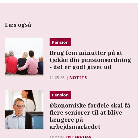
Læs også
Pension
Brug fem minutter på at
tjekke din pensionsordning
- det er godt givet ud
NOTITS
11.05.26
Pension
Økonomiske fordele skal få
flere seniorer til at blive
længere på
arbejdsmarkedet
INTERVIEW
13.04.26