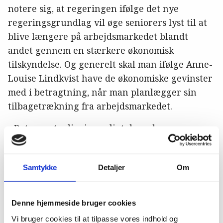
notere sig, at regeringen ifølge det nye
regeringsgrundlag vil øge seniorers lyst til at
blive længere på arbejdsmarkedet blandt
andet gennem en stærkere økonomisk
tilskyndelse. Og generelt skal man ifølge Anne-
Louise Lindkvist have de økonomiske gevinster
med i betragtning, når man planlægger sin
tilbagetrækning fra arbejdsmarkedet.
- Det er naturligvis særligt dem, der nærmer
sig pensionsalderen, som skal være
opmærksomme på de økonomiske fordele ved at
Samtykke
Detaljer
Om
udskyde pensionen. Og netop denne gruppe
kommer til at vokse betydeligt i 2023, hvor der i
forhold til de seneste år vil være dobbelt så
Denne hjemmeside bruger cookies
mange danskere, som når
Vi bruger cookies til at tilpasse vores indhold og