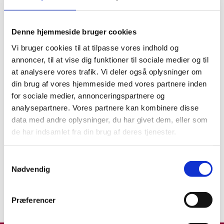
Kaniner er ikke den nemme
løsning
Denne hjemmeside bruger cookies
KORT NYT
23.05.22
Vi bruger cookies til at tilpasse vores indhold og
annoncer, til at vise dig funktioner til sociale medier og til
Dyrevelfærd
at analysere vores trafik. Vi deler også oplysninger om
Fokus på kaniner og andre
din brug af vores hjemmeside med vores partnere inden
eksotiske hobbydyr
for sociale medier, annonceringspartnere og
INTERVIEW
analysepartnere. Vores partnere kan kombinere disse
25.04.22
data med andre oplysninger, du har givet dem, eller som
Familiedyr
de har indsamlet fra din brug af deres tjenester.
Frikaniner til voksne er det
nye sort, men der er stadig
Samtykkevalg
flest burkaniner og kaniner
Nødvendig
anskaffet til børn
KLUMME
25.02.22
Præferencer