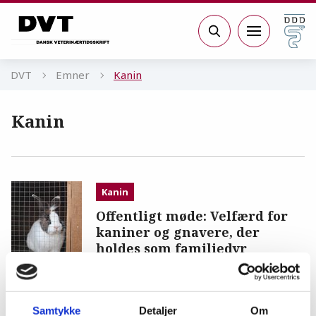
Gå til sidens indhold
Søg
DVT
Emner
Kanin
Kanin
Kanin
Offentligt møde: Velfærd for
kaniner og gnavere, der
holdes som familiedyr
REFERAT
19.12.22
Dyrevelfærd
Samtykke
Detaljer
Om