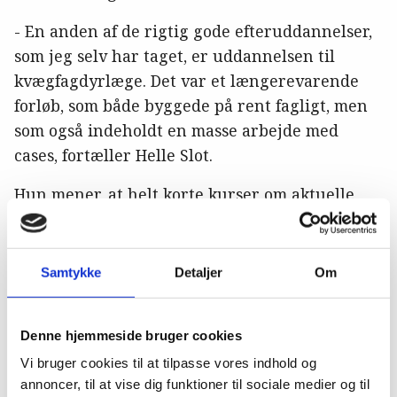
- En anden af de rigtig gode efteruddannelser,
som jeg selv har taget, er uddannelsen til
kvægfagdyrlæge. Det var et længerevarende
forløb, som både byggede på rent fagligt, men
som også indeholdt en masse arbejde med
cases, fortæller Helle Slot.
Hun mener, at helt korte kurser om aktuelle
faglige emner skal prioriteres, men pointerer,
at man lærer mest, når der enten på kurset –
eller imellem kursusdage – ligger aktiviteter,
Samtykke
Detaljer
Om
som sikrer, at viden bliver forankret.
- Jeg har deltaget i masser af korte hel- eller
Denne hjemmeside bruger cookies
halvdagskurser. Jeg må dog indrømme, at den
Vi bruger cookies til at tilpasse vores indhold og
nye viden ikke altid har sat sig fast, fordi jeg
annoncer, til at vise dig funktioner til sociale medier og til