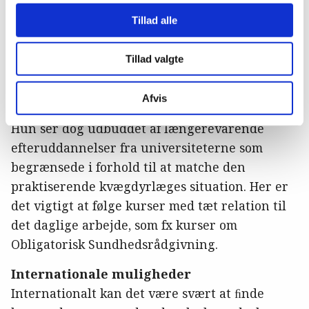
forløb over næsten tre år, som slutter med en
Tillad alle
masterafhandling og -eksamen.
- Jeg har kendskab til en god håndfuld kolleger,
Tillad valgte
som har taget den uddannelse, og som er
meget tilfredse, siger Helle Slot.
Afvis
Hun ser dog udbuddet af længerevarende
efteruddannelser fra universiteterne som
begrænsede i forhold til at matche den
praktiserende kvægdyrlæges situation. Her er
det vigtigt at følge kurser med tæt relation til
det daglige arbejde, som fx kurser om
Obligatorisk Sundhedsrådgivning.
Internationale muligheder
Internationalt kan det være svært at ﬁnde