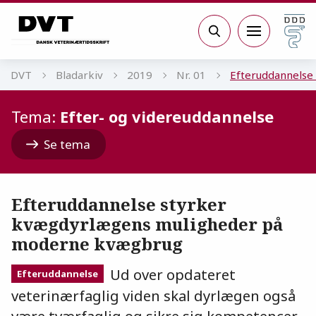
Gå til sidens indhold
Søg
DVT
Bladarkiv
2019
Nr. 01
Efteruddannelse
Tema:
Efter- og videreuddannelse
Se tema
Efteruddannelse styrker
kvægdyrlægens muligheder på
moderne kvægbrug
Ud over opdateret
Efteruddannelse
veterinærfaglig viden skal dyrlægen også
være tværfaglig og sikre sig kompetencer