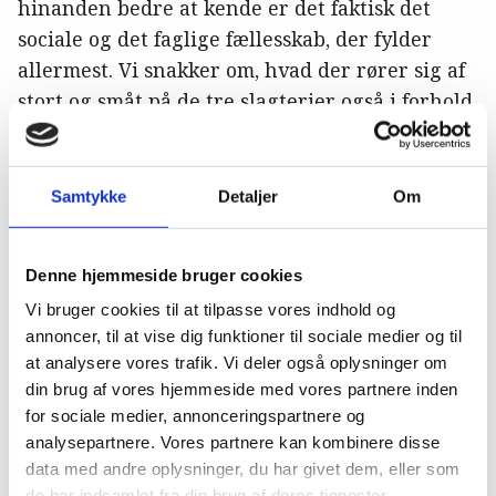
hinanden bedre at kende er det faktisk det
sociale og det faglige fællesskab, der fylder
allermest. Vi snakker om, hvad der rører sig af
stort og småt på de tre slagterier også i forhold
til fx arbejdsforhold og arbejdsmiljø. Det er
rigtig rart, når man til daglig går alene eller et
par stykker sammen. Det er et godt forum til at
Samtykke
Detaljer
Om
snakke om de ting.
Bestyrelsen for klubben består af tre personer,
Denne hjemmeside bruger cookies
hvoraf en er tillidsrepræsentant, en er
Vi bruger cookies til at tilpasse vores indhold og
suppleant og en er medlem. Der skal være en
annoncer, til at vise dig funktioner til sociale medier og til
at analysere vores trafik. Vi deler også oplysninger om
repræsentant fra hvert slagteri. Bestyrelsen
din brug af vores hjemmeside med vores partnere inden
har så har ansvar for at indkalde til møder, og
for sociale medier, annonceringspartnere og
de aftaler en gang årligt, hvad der skal ske det
analysepartnere. Vores partnere kan kombinere disse
kommende år.
data med andre oplysninger, du har givet dem, eller som
de har indsamlet fra din brug af deres tjenester.