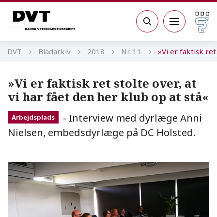
Gå til sidens indhold
Søg
DVT
Bladarkiv
2018
Nr. 11
»Vi er faktisk ret
»Vi er faktisk ret stolte over, at
vi har fået den her klub op at stå«
- Interview med dyrlæge Anni
Arbejdsplads
Nielsen, embedsdyrlæge på DC Holsted.