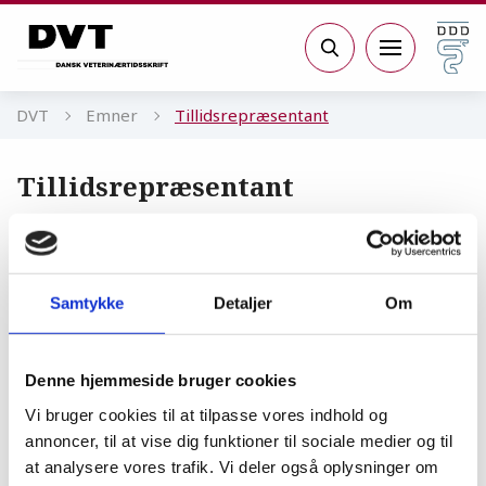
Gå til sidens indhold
Søg
DVT
Emner
Tillidsrepræsentant
Tillidsrepræsentant
Tillidsrepræsentant
Samtykke
Detaljer
Om
Tillidshvervet kræver tid,
engagement og tillid
Denne hjemmeside bruger cookies
INTERVIEW
25.03.20
Vi bruger cookies til at tilpasse vores indhold og
annoncer, til at vise dig funktioner til sociale medier og til
Arbejdsplads
at analysere vores trafik. Vi deler også oplysninger om
»Vi er faktisk ret stolte over, at