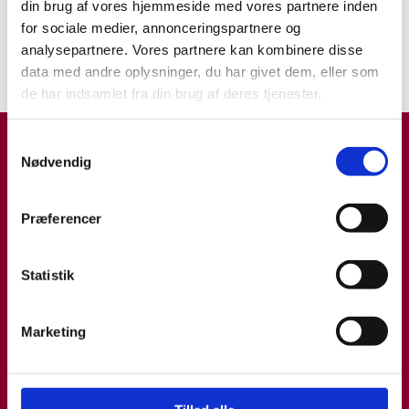
din brug af vores hjemmeside med vores partnere inden
vi har fået den her klub op at
for sociale medier, annonceringspartnere og
stå«
analysepartnere. Vores partnere kan kombinere disse
INTERVIEW
10.10.18
data med andre oplysninger, du har givet dem, eller som
de har indsamlet fra din brug af deres tjenester.
Samtykkevalg
Nødvendig
Præferencer
Statistik
Marketing