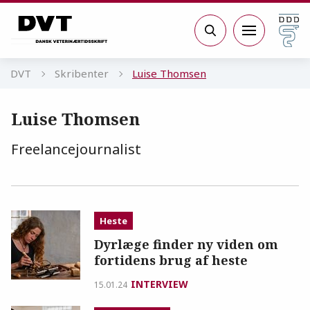
Gå til sidens indhold
Søg
DVT
Skribenter
Luise Thomsen
Luise Thomsen
Freelancejournalist
Heste
Dyrlæge finder ny viden om
fortidens brug af heste
INTERVIEW
15.01.24