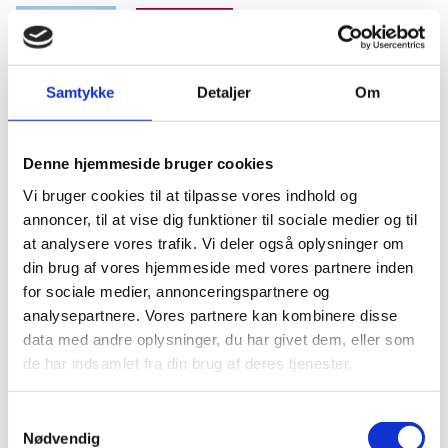
Uddannelse
»Vi er først rigtigt i mål, når
vi sender de første dygtige
Samtykke
Detaljer
Om
kandidater ud fra AU Viborg«
INTERVIEW
24.04.23
Denne hjemmeside bruger cookies
Dyrevelfærd
Vi bruger cookies til at tilpasse vores indhold og
Det gode samarbejde med
annoncer, til at vise dig funktioner til sociale medier og til
dyrlæger er afgørende
at analysere vores trafik. Vi deler også oplysninger om
din brug af vores hjemmeside med vores partnere inden
INTERVIEW
16.01.23
for sociale medier, annonceringspartnere og
analysepartnere. Vores partnere kan kombinere disse
Aflivning
data med andre oplysninger, du har givet dem, eller som
Dyrlægens dilemma – i
de har indsamlet fra din brug af deres tjenester.
gråzonen mellem aflivning og
behandling
Samtykkevalg
INTERVIEW
16.01.23
Nødvendig