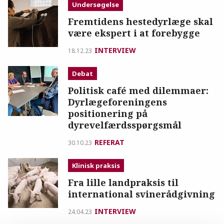
Undersøgelse
Fremtidens hestedyrlæge skal
være ekspert i at forebygge
INTERVIEW
18.12.23
Debat
Politisk café med dilemmaer:
Dyrlægeforeningens
positionering på
dyrevelfærdsspørgsmål
REFERAT
30.10.23
Klinisk praksis
Fra lille landpraksis til
international svinerådgivning
INTERVIEW
24.04.23