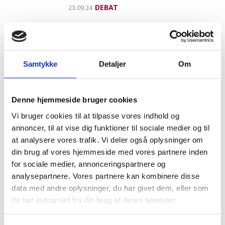
DEBAT
23.09.24
FVE
FVE møder i Bruxelles
Samtykke
Detaljer
Om
REFERAT
15.01.24
FVE
Denne hjemmeside bruger cookies
Veterinært udsyn - stort og
Vi bruger cookies til at tilpasse vores indhold og
småt fra Europa
annoncer, til at vise dig funktioner til sociale medier og til
REFERAT
21.08.23
at analysere vores trafik. Vi deler også oplysninger om
din brug af vores hjemmeside med vores partnere inden
FVE
for sociale medier, annonceringspartnere og
Veterinært udsyn
analysepartnere. Vores partnere kan kombinere disse
data med andre oplysninger, du har givet dem, eller som
REFERAT
16.01.23
de har indsamlet fra din brug af deres tjenester.
EU