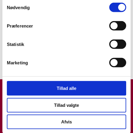
Samtykkevalg
Veterinært udsyn: FVE-møder i
Nødvendig
London
REFERAT
22.08.22
Præferencer
Internationalt
Statistik
Fagligpolitisk gensyn med
europæiske kolleger
Marketing
UDSYN
17.01.22
Tillad alle
Tillad valgte
Afvis