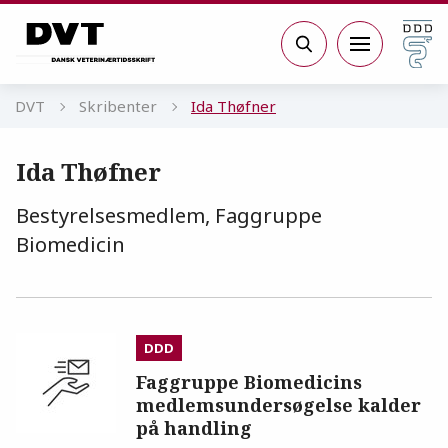
Gå til sidens indhold
Søg
DVT
Skribenter
Ida Thøfner
Ida Thøfner
Bestyrelsesmedlem, Faggruppe
Biomedicin
DDD
Faggruppe Biomedicins
medlemsundersøgelse kalder
på handling