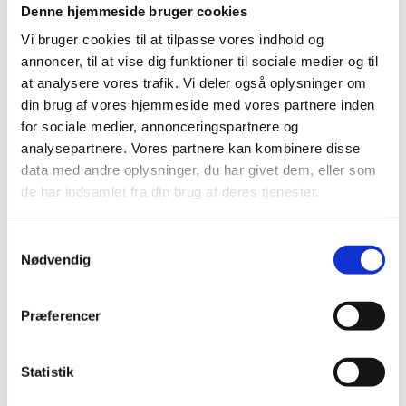
de er kræsne med deres jobs. Det kan de tillade
Denne hjemmeside bruger cookies
sig, for virksomhederne har længe været
Vi bruger cookies til at tilpasse vores indhold og
tvunget til at konkurrere om arbejdskraften.
annoncer, til at vise dig funktioner til sociale medier og til
at analysere vores trafik. Vi deler også oplysninger om
din brug af vores hjemmeside med vores partnere inden
De unge forventer mere
for sociale medier, annonceringspartnere og
af deres leder og kræver,
analysepartnere. Vores partnere kan kombinere disse
data med andre oplysninger, du har givet dem, eller som
at han eller hun er
de har indsamlet fra din brug af deres tjenester.
opmærksom på deres
løsning af
Samtykkevalg
arbejdsopgaver, trivsel
Nødvendig
og udvikling.
Præferencer
- Tidligere skulle man være glad for at have et
job, og hvis der var problemer, var man nødt til
Statistik
at affinde sig med det. Den nye generation vil