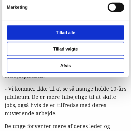
gerne have det sjovt, når de går på arbejde, og
Marketing
det skal være et sted, hvor der er plads til at
realisere sig selv. De stiller krav fra dag ét og
mister hurtigt motivationen, hvis de ikke kan
Tillad alle
se en mening med opgaverne
eller et potentiale for udvikling.
Tillad valgte
De er spået til at have 32 jobs i løbet af deres
Afvis
arbejdsliv og maksimalt blive fire år på
arbejdspladsen.
- Vi kommer ikke til at se så mange holde 10-års
jubilæum. De er mere tilbøjelige til at skifte
jobs, også hvis de er tilfredse med deres
nuværende arbejde.
De unge forventer mere af deres leder og