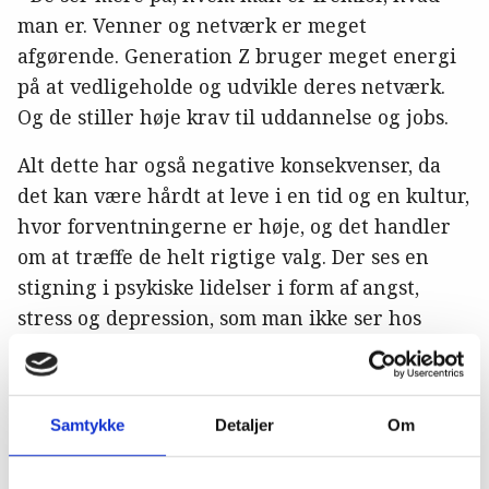
man er. Venner og netværk er meget
afgørende. Generation Z bruger meget energi
på at vedligeholde og udvikle deres netværk.
Og de stiller høje krav til uddannelse og jobs.
Alt dette har også negative konsekvenser, da
det kan være hårdt at leve i en tid og en kultur,
hvor forventningerne er høje, og det handler
om at træffe de helt rigtige valg. Der ses en
stigning i psykiske lidelser i form af angst,
stress og depression, som man ikke ser hos
andre generationer.
Generation Z på arbejdsmarkedet
Samtykke
Detaljer
Om
I Generation Z’ teenagetid har der været en
stærk økonomi og meget lav arbejdsløshed, og