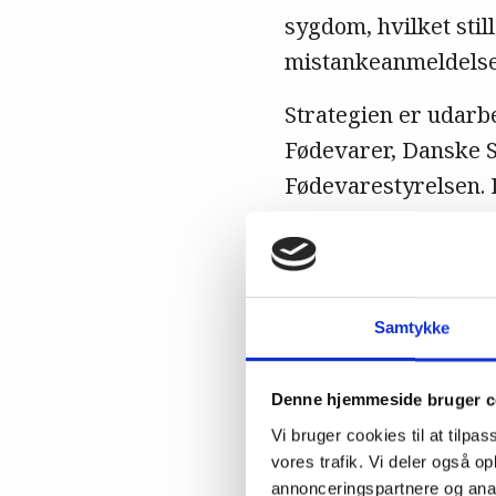
sygdom, hvilket stil
mistankeanmeldelse
Strategien er udarb
Fødevarer, Danske 
Fødevarestyrelsen. 
ved fælles hjælp.
For slagtegrise er m
samme skal gælde f
Samtykke
Hvis det
Denne hjemmeside bruger c
er det 
Vi bruger cookies til at tilpas
alle be
vores trafik. Vi deler også 
annonceringspartnere og anal