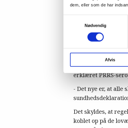
dem, eller som de har indsaml
Alle skal have 
Samtykkevalg
Hidtil har det været
Nødvendig
på antistoffer mod 
Som det er nu, er go
40% af dem er dekla
Afvis
stort mørketal, da k
erklæret PRRS-serop
- Det nye er, at all
sundhedsdeklaration 
Det skyldes, at rege
koblet op på de lov