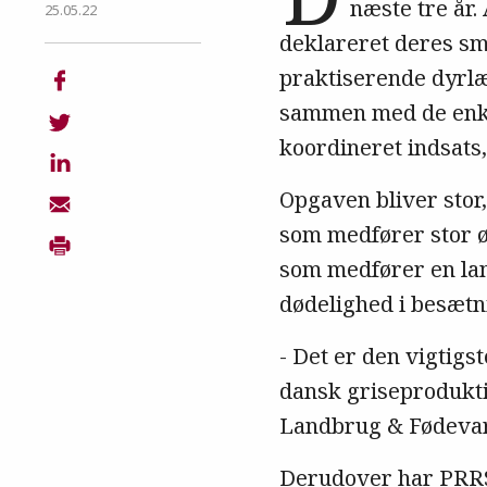
næste tre år.
25.05.22
deklareret deres sm
praktiserende dyrlæ
sammen med de enke
koordineret indsats
Opgaven bliver stor
som medfører stor ø
som medfører en lan
dødelighed i besæ
- Det er den vigtigst
dansk griseproduktio
Landbrug & Fødevare
Derudover har PRRS æ