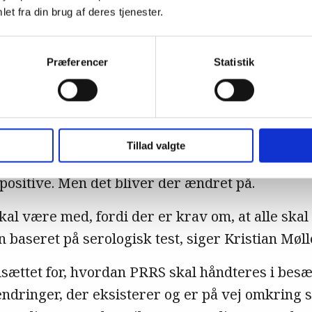
et fra din brug af deres tjenester.
en sundhedsdeklaration
 frivilligt for producenterne at deklarere dere
Præferencer
Statistik
virussygdommen, som håndteres af SPF-systeme
dt og vel 80 % af landets sobesætninger med i S
reret PRRS-seropositive. For slagtegrisebesætn
Tillad valgte
un 30 % er med i SPF-systemet – og af dem er ca
ositive. Men det bliver der ændret på.
e skal være med, fordi der er krav om, at alle sk
baseret på serologisk test, siger Kristian Mølle
lsættet for, hvordan PRRS skal håndteres i besæ
ændringer, der eksisterer og er på vej omkrin