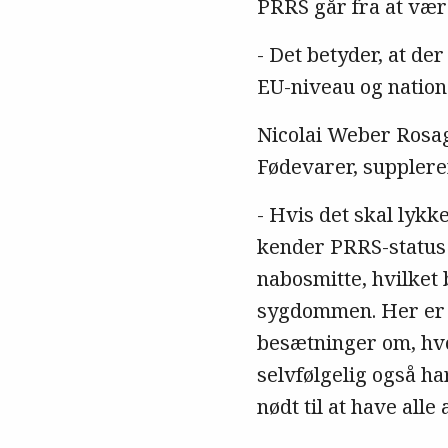
PRRS går fra at være
- Det betyder, at d
EU-niveau og nationa
Nicolai Weber Rosag
Fødevarer, supplere
- Hvis det skal lykk
kender PRRS-status i
nabosmitte, hvilket 
sygdommen. Her er d
besætninger om, hvo
selvfølgelig også h
nødt til at have alle