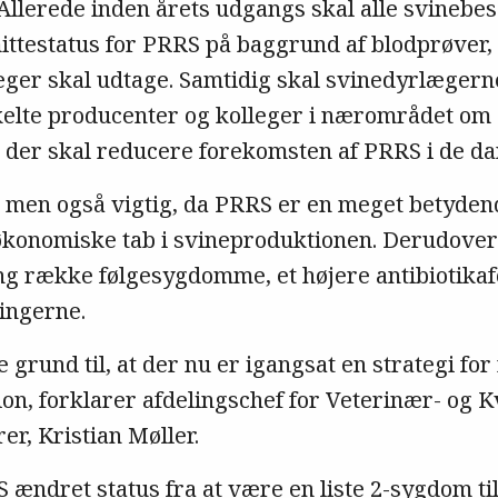
 Allerede inden årets udgangs skal alle svineb
ittestatus for PRRS på baggrund af blodprøver,
ger skal udtage. Samtidig skal svinedyrlægern
lte producenter og kolleger i nærområdet om 
, der skal reducere forekomsten af PRRS i de da
, men også vigtig, da PRRS er en meget betyde
konomiske tab i svineproduktionen. Derudover
g række følgesygdomme, et højere antibiotika
tningerne.
e grund til, at der nu er igangsat en strategi fo
n, forklarer afdelingschef for Veterinær- og Kv
r, Kristian Møller.
ndret status fra at være en liste 2-sygdom til 