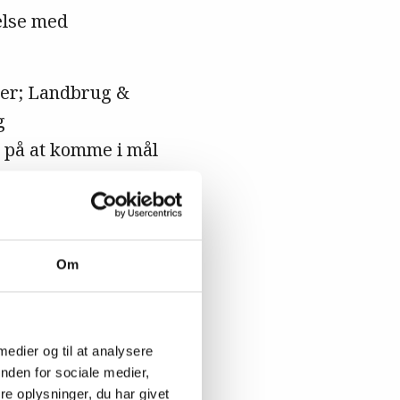
delse med
rer; Landbrug &
g
 på at komme i mål
tive i 2025, og det
Om
 stalde,
tatus i
 medier og til at analysere
nden for sociale medier,
e oplysninger, du har givet