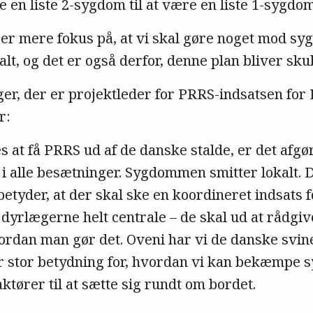
 en liste 2-sygdom til at være en liste 1-sygdom
er er mere fokus på, at vi skal gøre noget mod 
lt, og det er også derfor, denne plan bliver sku
er, der er projektleder for PRRS-indsatsen fo
r:
es at få PRRS ud af de danske stalde, er det afgø
 alle besætninger. Sygdommen smitter lokalt. D
betyder, at der skal ske en koordineret indsats
yrlægerne helt centrale – de skal ud at rådgive
rdan man gør det. Oveni har vi de danske svine
ar stor betydning for, hvordan vi kan bekæmpe
 aktører til at sætte sig rundt om bordet.