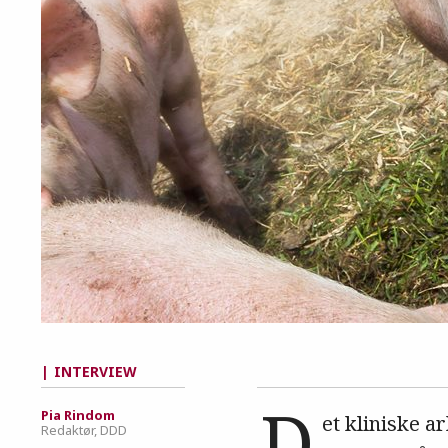
INTERVIEW
D
Pia Rindom
et kliniske a
Redaktør, DDD