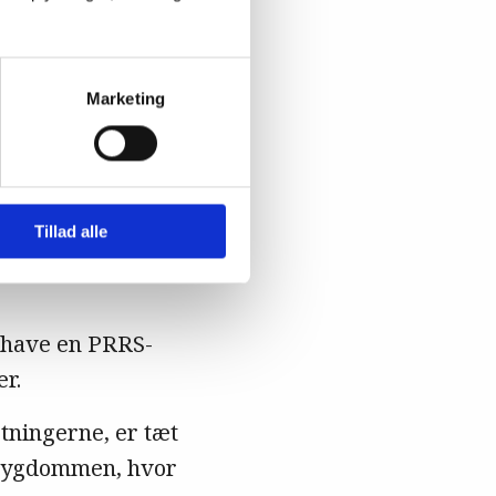
s PRRS-status baseret
Marketing
t.
PF-systemet, og ca.
inger er der et
Tillad alle
. en tredjedel
al have en PRRS-
r.
tningerne, er tæt
g sygdommen, hvor