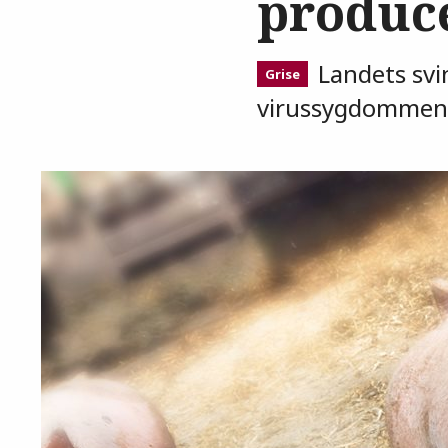
produc
Landets svin
Grise
virussygdommen 