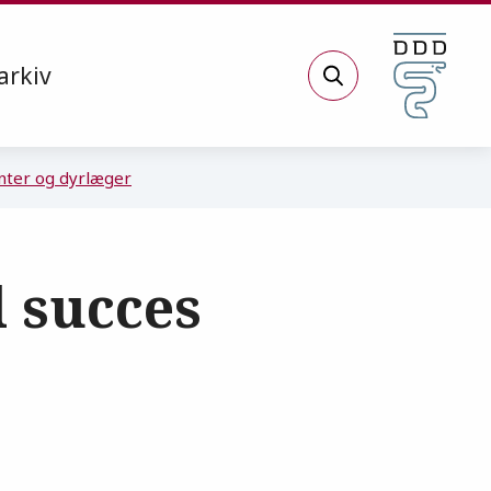
arkiv
Søg
nter og dyrlæger
l succes