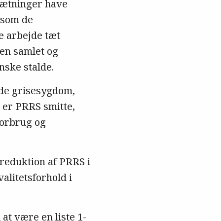
esætninger have
 som de
e arbejde tæt
en samlet og
nske stalde.
nde grisesygdom,
 er PRRS smitte,
forbrug og
r reduktion af PRRS i
alitetsforhold i
at være en liste 1-