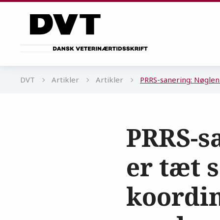
Gå til sidens indhold
DVT
Artikler
Artikler
PRRS-sanering: Nøglen
PRRS-sa
er tæt 
koordi