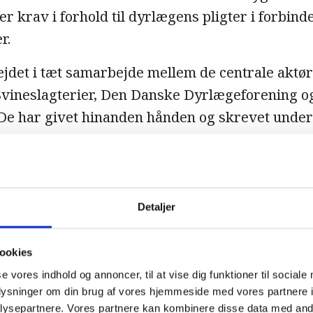
ler krav i forhold til dyrlægens pligter i forbin
r.
ejdet i tæt samarbejde mellem de centrale aktø
Svineslagterier, Den Danske Dyrlægeforening o
De har givet hinanden hånden og skrevet under
ålet, at 75 % er deklarerede PRRS-antistof-nega
or 85 % af sobesætningerne.
Detaljer
 skal lykkes at få PRRS ud af de danske
ookies
afgørende vigtigt, at man kender PRRS-s
se vores indhold og annoncer, til at vise dig funktioner til sociale
sætninger.
oplysninger om din brug af vores hjemmeside med vores partnere i
ysepartnere. Vores partnere kan kombinere disse data med andr