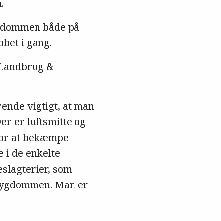
.
sygdommen både på
bbet i gang.
r Landbrug &
rende vigtigt, at man
er er luftsmitte og
 for at bekæmpe
 i de enkelte
slagterier, som
 sygdommen. Man er