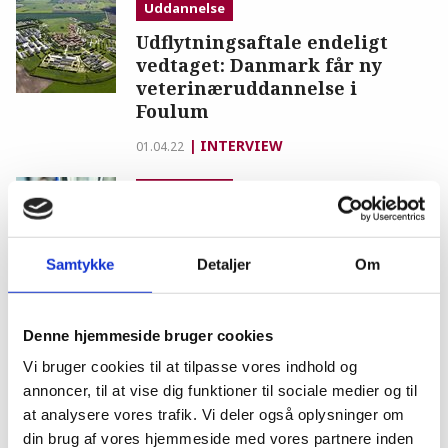
Uddannelse
Udflytningsaftale endeligt
vedtaget: Danmark får ny
veterinæruddannelse i
Foulum
INTERVIEW
01.04.22
Uddannelse
Det er dyrt at uddanne
dyrlæger, og derfor er det
Samtykke
Detaljer
Om
nødvendigt at tænke
strategisk og langt
KLUMME
28.06.21
Denne hjemmeside bruger cookies
Vi bruger cookies til at tilpasse vores indhold og
Uddannelse
annoncer, til at vise dig funktioner til sociale medier og til
Planer om ny
at analysere vores trafik. Vi deler også oplysninger om
veterinæruddannelse i
din brug af vores hjemmeside med vores partnere inden