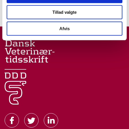
Tillad valgte
Forrige side
Næste side
Afvis