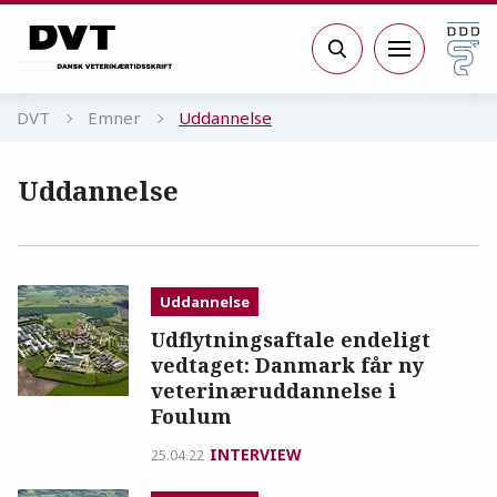
Gå til sidens indhold
Søg
DVT
Emner
Uddannelse
Uddannelse
Uddannelse
Udflytningsaftale endeligt
vedtaget: Danmark får ny
veterinæruddannelse i
Foulum
INTERVIEW
25.04.22