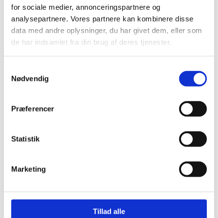
Foulum deler vandene
for sociale medier, annonceringspartnere og
analysepartnere. Vores partnere kan kombinere disse
NYHED
31.05.21
data med andre oplysninger, du har givet dem, eller som
de har indsamlet fra din brug af deres tjenester.
Uddannelse
Planer om ny
Samtykkevalg
veterinæruddannelse i
Nødvendig
Foulum deler vandene
NYHED
31.05.21
Præferencer
Studerende
Veterinærstuderende har
Statistik
brug for os, og vi har brug for
dem
Marketing
KOMMENTAR
02.06.20
Tillad alle