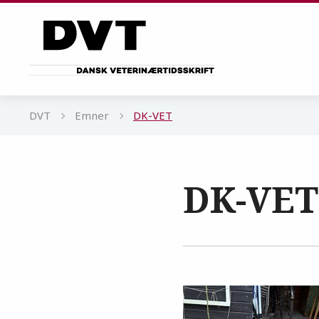
Gå til sidens indhold
DVT
Emner
DK-VET
DK-VET