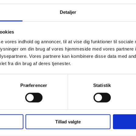
DK-VET
Detaljer
Nyt fra DK-VET: Hvor godt beskyt
mod Rotavirus A hos kalve?
ookies
NOTITS
17.11.25
se vores indhold og annoncer, til at vise dig funktioner til sociale
oplysninger om din brug af vores hjemmeside med vores partnere i
ysepartnere. Vores partnere kan kombinere disse data med andr
et fra din brug af deres tjenester.
DK-VET
Præferencer
Statistik
Parasitinfektioner hos kvæg på
storgræsningsarealer
NOTITS
23.06.25
Tillad valgte