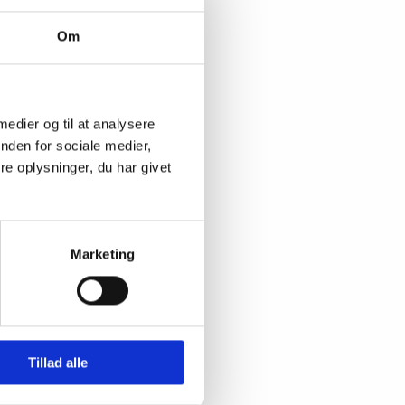
Om
ter vaccination
 medier og til at analysere
nden for sociale medier,
e oplysninger, du har givet
Marketing
Tillad alle