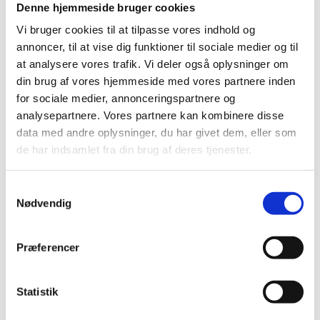
har været tumultariske, men også bevist, at
Denne hjemmeside bruger cookies
vores forening kan stå på egne ben. Godt nok
Vi bruger cookies til at tilpasse vores indhold og
er grunden under vores fødder stadig ved at
annoncer, til at vise dig funktioner til sociale medier og til
hærdes, men den kan nu bære, at vi kigger
at analysere vores trafik. Vi deler også oplysninger om
fremad – og fremad, det skal vi.
din brug af vores hjemmeside med vores partnere inden
for sociale medier, annonceringspartnere og
analysepartnere. Vores partnere kan kombinere disse
Sammen står vi over for
data med andre oplysninger, du har givet dem, eller som
et spændende år, hvor vi
de har indsamlet fra din brug af deres tjenester.
kan forme DDDs fremtid.
Samtykkevalg
Nødvendig
Nogle af jer vil nok huske, at jeg sidste år gik til
valg på at gøre DDD til en stærkere, mere
Præferencer
tilgængelig og overskuelig organisation, og det
arbejde er i fuld gang. Det er en nødvendighed,
Statistik
hvis DDD skal imødekomme nutidens krav og
forberedes på fremtidens udfordringer. DDDs