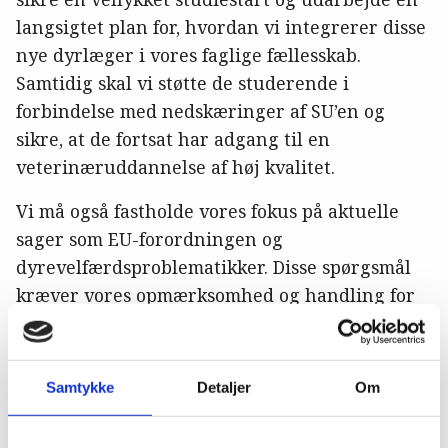
langsigtet plan for, hvordan vi integrerer disse
nye dyrlæger i vores faglige fællesskab.
Samtidig skal vi støtte de studerende i
forbindelse med nedskæringer af SU’en og
sikre, at de fortsat har adgang til en
veterinæruddannelse af høj kvalitet.
Vi må også fastholde vores fokus på aktuelle
sager som EU-forordningen og
dyrevelfærdsproblematikker. Disse spørgsmål
kræver vores opmærksomhed og handling for
at sikre, at dyrlæger i Danmark kan arbejde
under optimale vilkår.
Samtykke
Detaljer
Om
Dyrlægeforeningen går derfor ind i 2024 med
blikket fast rette mod horisonten. De seneste år