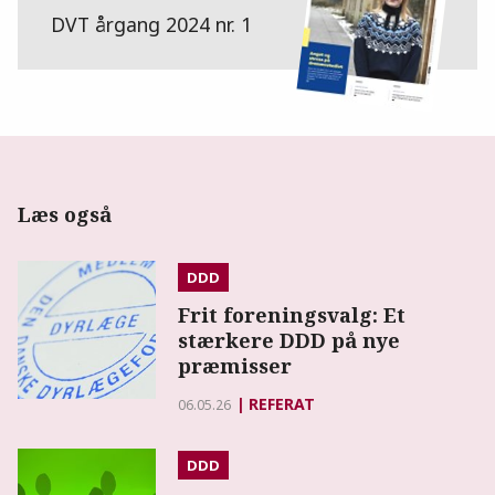
DVT årgang 2024 nr. 1
Læs også
DDD
Frit foreningsvalg: Et
stærkere DDD på nye
præmisser
REFERAT
06.05.26
DDD