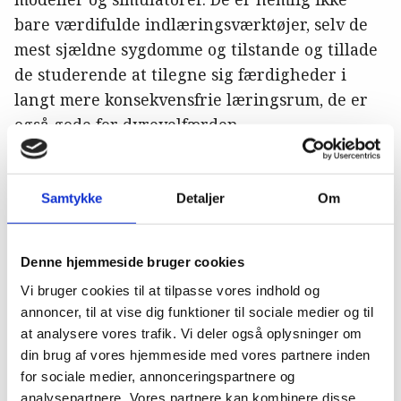
bare værdifulde indlæringsværktøjer, selv de
mest sjældne sygdomme og tilstande og tillade
de studerende at tilegne sig færdigheder i
langt mere konsekvensfrie læringsrum, de er
også gode for dyrevelfærden.
Han argumenterede for, at det er på tide at
gøre op med tankegangen om, at dyreforsøg er
Samtykke
Detaljer
Om
den eneste rigtige læringsmetode, og at
modeller blot er sølle approksimationer. Men vi
skylder dyrene at spørge: Hvad er målet med
Denne hjemmeside bruger cookies
undervisningen? For målet er jo
Vi bruger cookies til at tilpasse vores indhold og
læringsudbyttet; at tilegne sig færdigheder,
annoncer, til at vise dig funktioner til sociale medier og til
at analysere vores trafik. Vi deler også oplysninger om
tilgange og forståelse for procedurer, anatomi
din brug af vores hjemmeside med vores partnere inden
og indgreb – ikke at skære i dyr.
for sociale medier, annonceringspartnere og
analysepartnere. Vores partnere kan kombinere disse