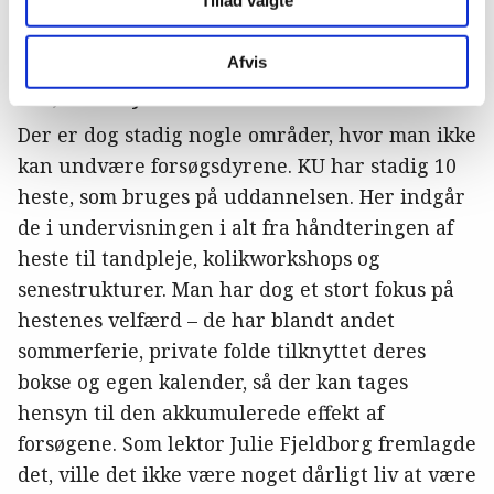
fiction, siger kun noget om, hvor langt
teknologien er kommet.
Afvis
Der, hvor dyr ikke kan undværes
Der er dog stadig nogle områder, hvor man ikke
kan undvære forsøgsdyrene. KU har stadig 10
heste, som bruges på uddannelsen. Her indgår
de i undervisningen i alt fra håndteringen af
heste til tandpleje, kolikworkshops og
senestrukturer. Man har dog et stort fokus på
hestenes velfærd – de har blandt andet
sommerferie, private folde tilknyttet deres
bokse og egen kalender, så der kan tages
hensyn til den akkumulerede effekt af
forsøgene. Som lektor Julie Fjeldborg fremlagde
det, ville det ikke være noget dårligt liv at være