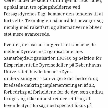
været faldende siden slutningen af 1900-tallet,
og skal man tro oplægsholderne ved
Forsøgsdyrenes Dag, kommer den tendens til at
fortsætte. Teknologien på området bevæger sig
nemlig med raketfart, og alternativerne bliver
støt mere avancerede.
Eventet, der var arrangeret i et samarbejde
mellem DyreværnsOrganisationernes
SamarbejdsOrganisation (DOSO) og Sektion for
Eksperimentelle Dyremodeller på Københavns
Universitet, havde temaet »Dyr i
undervisningen – kan vi gøre det bedre?« og
kredsede omkring implementeringen af 3R,
forbedring af forholdene for de dyr, som endnu
bruges, og ikke mindst reduceret brug af
levende dyr i forsøg med specielt fokus på