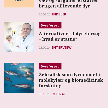
væv og -organer erstatter
brugen af levende dyr
INDBLIK
25.08.25
Dyreforsøg
Alternativer til dyreforsøg
– hvad er status?
INTERVIEW
23.09.24
Dyreforsøg
Zebrafisk som dyremodel i
molekylær og biomedicinsk
forskning
REFERAT
30.10.23