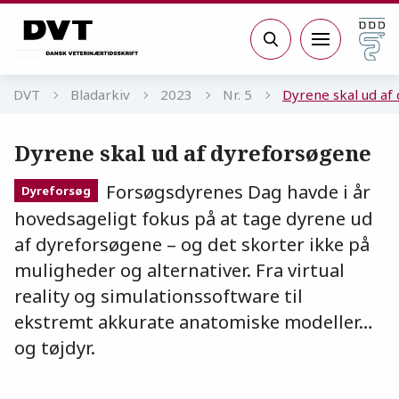
Gå til sidens indhold
Søg
DVT
Bladarkiv
2023
Nr. 5
Dyrene skal ud af
Dyrene skal ud af dyreforsøgene
Forsøgsdyrenes Dag havde i år
Dyreforsøg
hovedsageligt fokus på at tage dyrene ud
af dyreforsøgene – og det skorter ikke på
muligheder og alternativer. Fra virtual
reality og simulationssoftware til
ekstremt akkurate anatomiske modeller…
og tøjdyr.