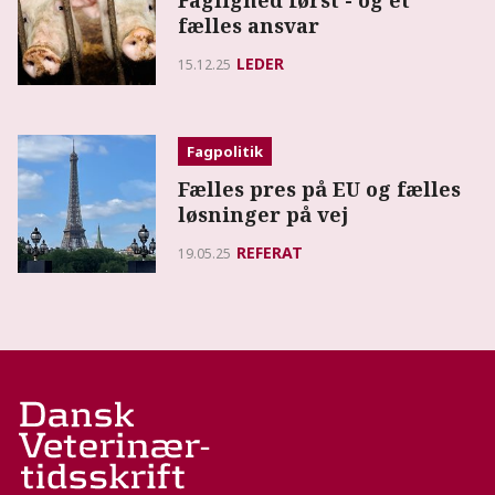
Faglighed først - og et
fælles ansvar
LEDER
15.12.25
Fagpolitik
Fælles pres på EU og fælles
løsninger på vej
REFERAT
19.05.25