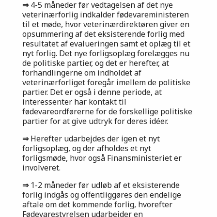
⇒
4-5 måneder før vedtagelsen af det nye
veterinærforlig indkalder fødevareministeren
til et møde, hvor veterinærdirektøren giver en
opsummering af det eksisterende forlig med
resultatet af evalueringen samt et oplæg til et
nyt forlig. Det nye forligsoplæg forelægges nu
de politiske partier, og det er herefter, at
forhandlingerne om indholdet af
veterinærforliget foregår imellem de politiske
partier. Det er også i denne periode, at
interessenter har kontakt til
fødevareordførerne for de forskellige politiske
partier for at give udtryk for deres idéer.
⇒
Herefter udarbejdes der igen et nyt
forligsoplæg, og der afholdes et nyt
forligsmøde, hvor også Finansministeriet er
involveret.
⇒
1-2 måneder før udløb af et eksisterende
forlig indgås og offentliggøres den endelige
aftale om det kommende forlig, hvorefter
Fødevarestyrelsen udarbejder en