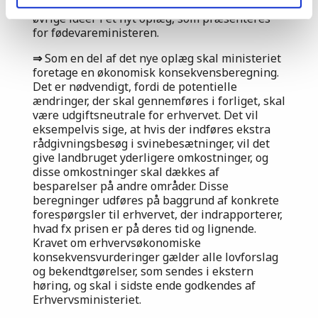
veterinærforlig resulterer evalueringen samt
øvrige ideer i et nyt oplæg, som præsenteres
for fødevareministeren.
⇒
Som en del af det nye oplæg skal ministeriet
foretage en økonomisk konsekvensberegning.
Det er nødvendigt, fordi de potentielle
ændringer, der skal gennemføres i forliget, skal
være udgiftsneutrale for erhvervet. Det vil
eksempelvis sige, at hvis der indføres ekstra
rådgivningsbesøg i svinebesætninger, vil det
give landbruget yderligere omkostninger, og
disse omkostninger skal dækkes af
besparelser på andre områder. Disse
beregninger udføres på baggrund af konkrete
forespørgsler til erhvervet, der indrapporterer,
hvad fx prisen er på deres tid og lignende.
Kravet om erhvervsøkonomiske
konsekvensvurderinger gælder alle lovforslag
og bekendtgørelser, som sendes i ekstern
høring, og skal i sidste ende godkendes af
Erhvervsministeriet.