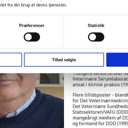
et fra din brug af deres tjenester.
Blå bog
Præferencer
Statistik
Hans Henrik Die
Dyrlæge 1981, lic.med.vet.
Ansat som institutleder o
2017 og 2017–2020 som s
Tillad valgte
(Veterinærskolen) på Køb
Tidligere seniorforsker v
Veterinære Serumlaborat
ansat i klinisk praksis (1
Flere tillidsposter - bla
for Det Veterinærmedicin
Det Veterinære Sundheds
Statssektoren/VAFU (DDD
mangeårigt medlem af D
og formand for DDD (1999