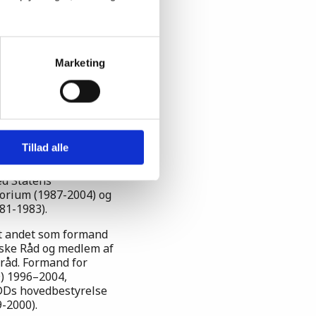
Marketing
tz
 1987.
g lektor på KVL 2004–
koleleder
Tillad alle
enhavns Universitet.
ed Statens
orium (1987-2004) og
981-1983).
ndt andet som formand
ske Råd og medlem af
råd. Formand for
) 1996–2004,
DDs hovedbestyrelse
-2000).