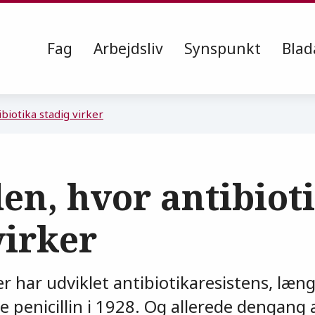
Fag
Arbejdsliv
Synspunkt
Blad
biotika stadig virker
en, hvor antibiot
virker
r har udviklet antibiotikaresistens, læn
 penicillin i 1928. Og allerede dengang 