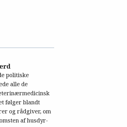
ærd
de politiske
ede alle de
 Veterinærmedicinsk
t følger blandt
erer og rådgiver, om
komsten af husdyr-