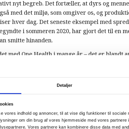
ativt nyt begreb. Det fortæller, at dyrs og men
å med det miljø, som omgiver os, og produkti
piser hver dag. Det seneste eksempel med spre
egyndte i sommeren 2020, har gjort det til en me
an smitte hinanden.
et med One Health i mange år – det er blandt a
ælkekontrol, salmonella i svinekød og æg, camp
usdyr-MRSA. Smitstoffer, der kan passere fra dy
sygdom hos mennesker, har dyrlæger succesfuldt
Detaljer
igheder og producenter. Antibiotikaresistens e
 hvor det særligt er resistens hos zoonotiske b
ookies
ella og
E. coli
, der overvåges og håndteres, foru
se vores indhold og annoncer, til at vise dig funktioner til sociale
vervåges.
oplysninger om din brug af vores hjemmeside med vores partnere i
ysepartnere. Vores partnere kan kombinere disse data med andr