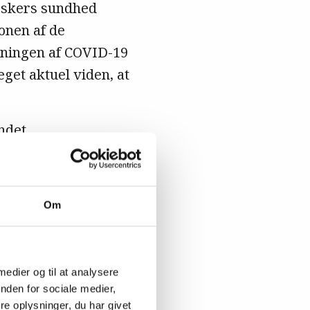
neskers sundhed
onen af de
dningen af COVID-19
get aktuel viden, at
ndet
ylobacter,
r til mennesker og
 håndteret i
Om
r endnu et felt i
akterier,
den at forbruget af
 medier og til at analysere
nden for sociale medier,
e oplysninger, du har givet