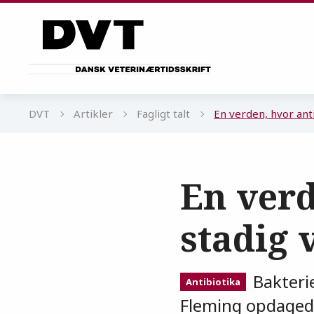
Gå til sidens indhold
DVT
Artikler
Fagligt talt
En verden, hvor anti
En verd
stadig 
Bakterie
Antibiotika
Fleming opdagede