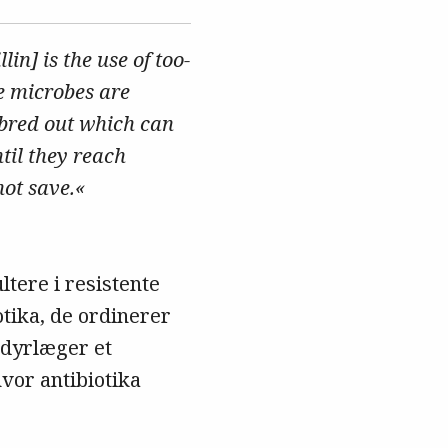
lin] is the use of too-
he microbes are
s bred out which can
til they reach
ot save.«
ltere i resistente
otika, de ordinerer
 dyrlæger et
vor antibiotika