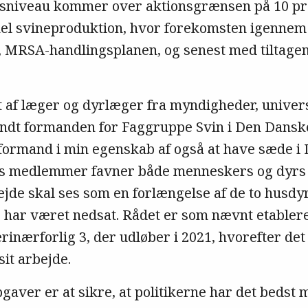
niveau kommer over aktionsgrænsen på 10 pro
el svineproduktion, hvor forekomsten igennem
MRSA-handlingsplanen, og senest med tiltagene
af læger og dyrlæger fra myndigheder, universi
andt formanden for Faggruppe Svin i Den Dansk
formand i min egenskab af også at have sæde i
s medlemmer favner både menneskers og dyrs
ejde skal ses som en forlængelse af de to husd
 har været nedsat. Rådet er som nævnt etabler
inærforlig 3, der udløber i 2021, hvorefter det
sit arbejde.
aver er at sikre, at politikerne har det bedst 