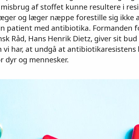
isbrug af stoffet kunne resultere i resi
læger og læger næppe forestille sig ikke
en patient med antibiotika. Formanden f
k Råd, Hans Henrik Dietz, giver sit bud 
 vi har, at undgå at antibiotikaresistens b
for dyr og mennesker.