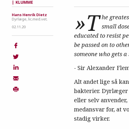
KLUMME
»T
Hans Henrik Dietz
he greatest
Dyrlæge, lic.med.vet.
small dose
02.11.20
educated to resist pe
be passed on to othe
someone who gets a 
- Sir Alexander Fle
Alt andet lige så kan
bakterier. Dyrlæger 
eller selv anvender,
medansvar for, at v
stadig virker.