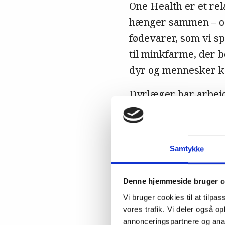
One Health er et rel
hænger sammen – ogs
fødevarer, som vi s
til minkfarme, der b
dyr og mennesker k
Dyrlæger har arbejd
fødevarehygiejne, m
influenza, BSE og h
give anledning til 
Samtykke
samarbejde med mynd
One Health-arbejdet,
Denne hjemmeside bruger c
eksempelvis salmon
Vi bruger cookies til at tilpas
antibiotika til dyr o
vores trafik. Vi deler også 
annonceringspartnere og anal