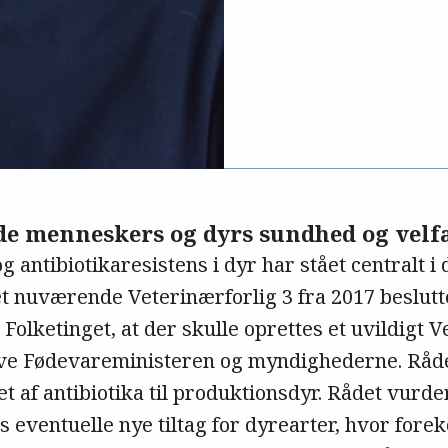
de menneskers og dyrs sundhed og velf
 antibiotikaresistens i dyr har stået centralt i 
et nuværende Veterinærforlig 3 fra 2017 beslutt
Folketinget, at der skulle oprettes et uvildigt
ve Fødevareministeren og myndighederne. Råde
t af antibiotika til produktionsdyr. Rådet vurd
 eventuelle nye tiltag for dyrearter, hvor fore