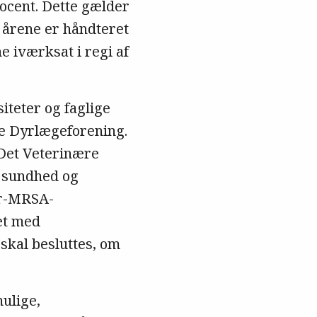
cent. Dette gælder
 årene er håndteret
 iværksat i regi af
teter og faglige
e Dyrlægeforening.
 Det Veterinære
 sundhed og
yr-MRSA-
et med
 skal besluttes, om
mulige,