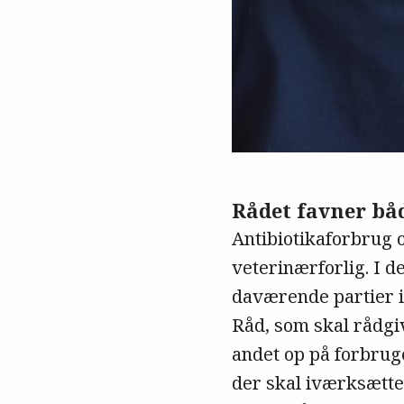
Rådet favner bå
Antibiotikaforbrug og
veterinærforlig. I d
daværende partier i 
Råd, som skal rådgi
andet op på forbruge
der skal iværksættes