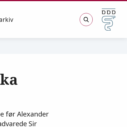
arkiv
Søg
ika
ge før Alexander
advarede Sir