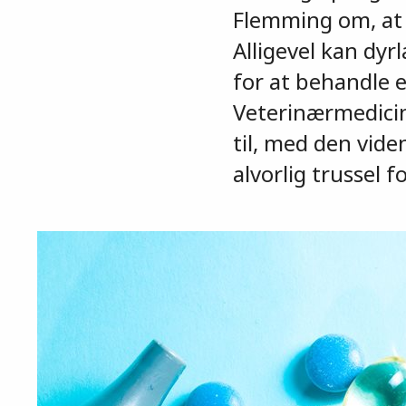
Flemming om, at m
Alligevel kan dyr
for at behandle 
Veterinærmedicins
til, med den viden
alvorlig trussel 