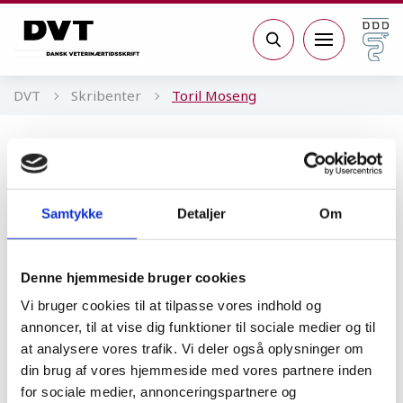
Gå til sidens indhold
Søg
DVT
Skribenter
Toril Moseng
Toril Moseng
Vice President, Federation of Veterinarians
Samtykke
Detaljer
Om
of Europe, FVE
Denne hjemmeside bruger cookies
Vi bruger cookies til at tilpasse vores indhold og
Zoonose
annoncer, til at vise dig funktioner til sociale medier og til
Veterinærer står sammen om
at analysere vores trafik. Vi deler også oplysninger om
en bedre fremtid
din brug af vores hjemmeside med vores partnere inden
for sociale medier, annonceringspartnere og
KOMMENTAR
25.01.21