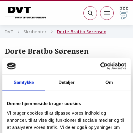
Gå til sidens indhold
Søg
DVT
Skribenter
Dorte Bratbo Sørensen
Dorte Bratbo Sørensen
Kursusansvarlig på
Biomedicindifferentieringen, Institut for
Veterinær- og Husdyrvidenskab, Sektion
Samtykke
Detaljer
Om
for Præklinisk Sygdomsbiologi
Denne hjemmeside bruger cookies
Vi bruger cookies til at tilpasse vores indhold og
annoncer, til at vise dig funktioner til sociale medier og til
Uddannelse
at analysere vores trafik. Vi deler også oplysninger om
Veterinæren i life science: