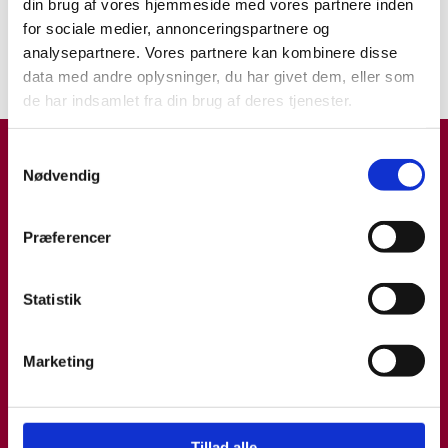
din brug af vores hjemmeside med vores partnere inden
Forskning med dyret i
for sociale medier, annonceringspartnere og
centrum
analysepartnere. Vores partnere kan kombinere disse
INDBLIK
21.05.24
data med andre oplysninger, du har givet dem, eller som
de har indsamlet fra din brug af deres tjenester.
Samtykkevalg
Nødvendig
Præferencer
Statistik
Marketing
Tillad alle