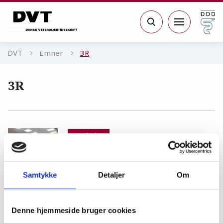
Gå til sidens indhold
Søg
DVT
Emner
3R
3R
Forskning
Mellem viden og ikke-viden
INTERVIEW
13.04.26
Samtykke
Detaljer
Om
Dyreforsøg
Denne hjemmeside bruger cookies
Alternativer til forsøgsdyr: