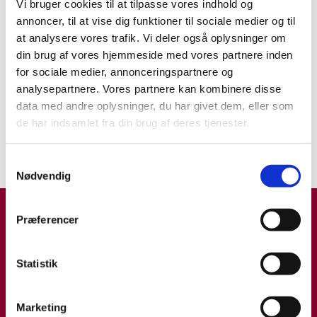
Forsøg på menneskeceller, -
Vi bruger cookies til at tilpasse vores indhold og
væv og -organer erstatter
annoncer, til at vise dig funktioner til sociale medier og til
brugen af levende dyr
at analysere vores trafik. Vi deler også oplysninger om
din brug af vores hjemmeside med vores partnere inden
INDBLIK
25.08.25
for sociale medier, annonceringspartnere og
analysepartnere. Vores partnere kan kombinere disse
Dyreforsøg
data med andre oplysninger, du har givet dem, eller som
Dyrlæge Thomas Bertelsen er
de har indsamlet fra din brug af deres tjenester.
modtager af årets 3R-pris
NYHED
27.11.19
Samtykkevalg
Nødvendig
Præferencer
Statistik
Marketing