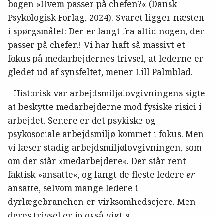
bogen »Hvem passer på chefen?« (Dansk
Psykologisk Forlag, 2024). Svaret ligger næsten
i spørgsmålet: Der er langt fra altid nogen, der
passer på chefen! Vi har haft så massivt et
fokus på medarbejdernes trivsel, at lederne er
gledet ud af synsfeltet, mener Lill Palmblad.
- Historisk var arbejdsmiljølovgivningens sigte
at beskytte medarbejderne mod fysiske risici i
arbejdet. Senere er det psykiske og
psykosociale arbejdsmiljø kommet i fokus. Men
vi læser stadig arbejdsmiljølovgivningen, som
om der står »medarbejdere«. Der står rent
faktisk »ansatte«, og langt de fleste ledere
er
ansatte, selvom mange ledere i
dyrlægebranchen er virksomhedsejere. Men
deres trivsel er jo også vigtig.