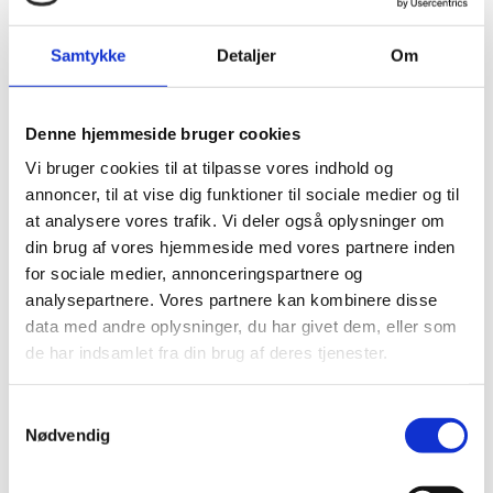
Hvad er konteksten?
Når erhvervspsykolog og partner i »Lead –
Samtykke
Detaljer
Om
enter next level« Katrine Bastian ser tilbage på
sine sidste 20 år med coaching af ledere, kan
hun godt ærgre sig over, hvor individuelt
Denne hjemmeside bruger cookies
noget af hendes rådgivning er blevet grebet
Vi bruger cookies til at tilpasse vores indhold og
an.
annoncer, til at vise dig funktioner til sociale medier og til
at analysere vores trafik. Vi deler også oplysninger om
- Lederne var stressede, pressede, lige på
din brug af vores hjemmeside med vores partnere inden
kanten af en fyring, kunne ikke levere på deres
for sociale medier, annonceringspartnere og
mål eller havde fået en elendig trivselsmåling.
analysepartnere. Vores partnere kan kombinere disse
data med andre oplysninger, du har givet dem, eller som
Helt klassisk er jeg – og mange andre – gået til
de har indsamlet fra din brug af deres tjenester.
det ved at spørge: Hvordan hjælper vi dig med
at håndtere dine stressreaktioner? Hvordan
Samtykkevalg
kan du lykkes bedre med dine opgaver? Det er
Nødvendig
jo ikke forkert i sig selv. Men det, der ofte
manglede, var det næste spørgsmål: Hvad er