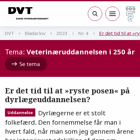
Gå til sidens indhold
Søg
DVT
Bladarkiv
2023
Nr. 4
Er det tid til at 
Tema:
Veterinæruddannelsen i 250 år
Se tema
Er det tid til at »ryste posen« på
dyrlægeuddannelsen?
Dyrlægerne er et stolt
Uddannelse
folkefærd. Den fornemmelse får man i
hvert fald, når man som jeg gennem årene