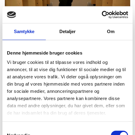
Samtykke
Detaljer
Om
Denne hjemmeside bruger cookies
Den almindelige
Vi bruger cookies til at tilpasse vores indhold og
annoncer, til at vise dig funktioner til sociale medier og til
praktiserende dyrlæge
at analysere vores trafik. Vi deler også oplysninger om
kommer ikke til at være
din brug af vores hjemmeside med vores partnere inden
så almindelig, som jeg
for sociale medier, annonceringspartnere og
ser det.
analysepartnere. Vores partnere kan kombinere disse
data med andre oplysninger, du har givet dem, eller som
Daniel Hjorth Lund
de har indsamlet fra din brug af deres tjenester.
Generationsskiftet
Samtykkevalg