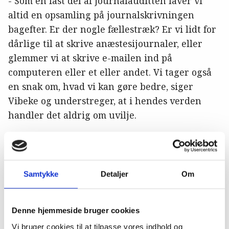
- Som en fast del af journalauditten laver vi
altid en opsamling på journalskrivningen
bagefter. Er der nogle fællestræk? Er vi lidt for
dårlige til at skrive anæstesijournaler, eller
glemmer vi at skrive e-mailen ind på
computeren eller et eller andet. Vi tager også
en snak om, hvad vi kan gøre bedre, siger
Vibeke og understreger, at i hendes verden
handler det aldrig om uvilje.
- Det er mere det, at man allerhelst vil bruge
krudtet på patienterne. Og hvis det er en travl
dag, bliver journalskrivningen en byrde, der
Samtykke
Detaljer
Om
ikke får samme prioritet som patienterne.
- Det er godt at få talt om, hvordan man får
Denne hjemmeside bruger cookies
rutinen ind. Det er ikke fordi, vi har fundet de
Vi bruger cookies til at tilpasse vores indhold og