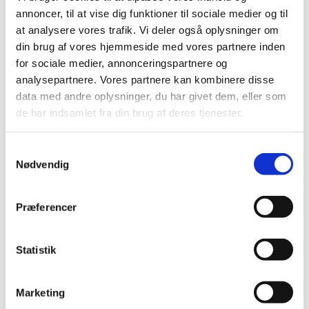
vise sten, men jeg tror, det meget handler om
annoncer, til at vise dig funktioner til sociale medier og til
at italesætte det og forsøge hele tiden at prøve
at analysere vores trafik. Vi deler også oplysninger om
at blive bedre.
din brug af vores hjemmeside med vores partnere inden
for sociale medier, annonceringspartnere og
analysepartnere. Vores partnere kan kombinere disse
data med andre oplysninger, du har givet dem, eller som
de har indsamlet fra din brug af deres tjenester.
Samtykkevalg
Nødvendig
Præferencer
Statistik
Marketing