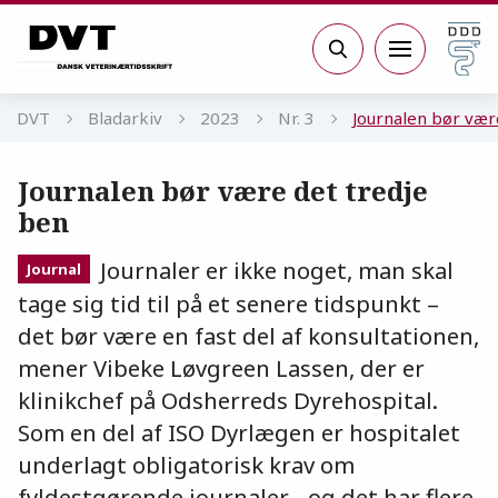
Gå til sidens indhold
Søg
DVT
Bladarkiv
2023
Nr. 3
Journalen bør vær
Journalen bør være det tredje
ben
Journaler er ikke noget, man skal
Journal
tage sig tid til på et senere tidspunkt –
det bør være en fast del af konsultationen,
mener Vibeke Løvgreen Lassen, der er
klinikchef på Odsherreds Dyrehospital.
Som en del af ISO Dyrlægen er hospitalet
underlagt obligatorisk krav om
fyldestgørende journaler - og det har flere