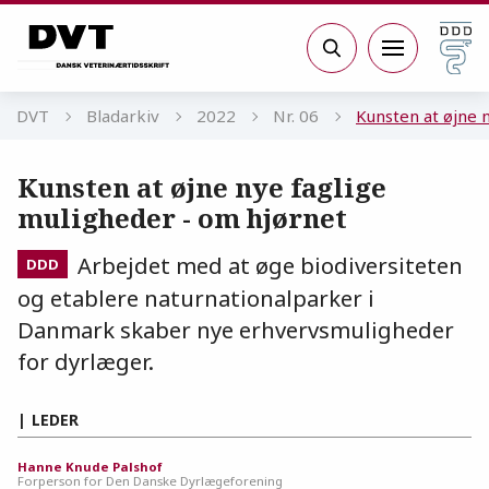
Gå til sidens indhold
Søg
DVT
Bladarkiv
2022
Nr. 06
Kunsten at øjne 
Kunsten at øjne nye faglige
muligheder - om hjørnet
Arbejdet med at øge biodiversiteten
DDD
og etablere naturnationalparker i
Danmark skaber nye erhvervsmuligheder
for dyrlæger.
LEDER
Hanne Knude Palshof
Forperson for Den Danske Dyrlægeforening