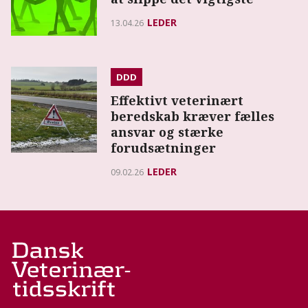
LEDER
13.04.26
DDD
Effektivt veterinært
beredskab kræver fælles
ansvar og stærke
forudsætninger
LEDER
09.02.26