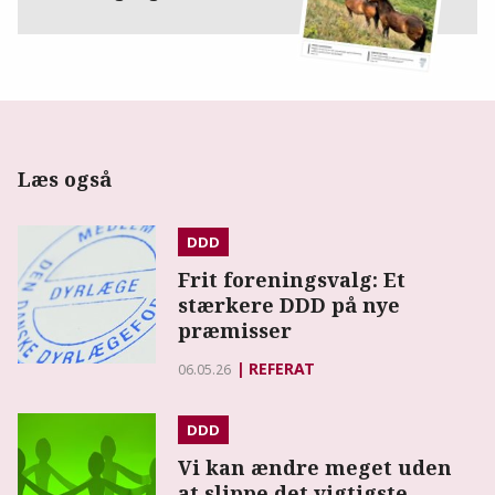
Læs også
DDD
Frit foreningsvalg: Et
stærkere DDD på nye
præmisser
REFERAT
06.05.26
DDD
Vi kan ændre meget uden
at slippe det vigtigste