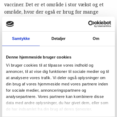
vacciner. Det er et område i stor vækst og et
område, hvor der også er brug for mange
talentfulde og fagligt dygtige dyrlæger.
Vi skal kunne omsætte
Samtykke
Detaljer
Om
og tilpasse vores faglige
viden til nye situationer,
Denne hjemmeside bruger cookies
nye behov og nye
Vi bruger cookies til at tilpasse vores indhold og
udfordringer.
annoncer, til at vise dig funktioner til sociale medier og til
at analysere vores trafik. Vi deler også oplysninger om
Vi skal som stand kunne se om hjørner og finde
din brug af vores hjemmeside med vores partnere inden
de spændende muligheder for at præge
for sociale medier, annonceringspartnere og
analysepartnere. Vores partnere kan kombinere disse
fremtiden. Vi skal hjælpe hinanden til at øve
data med andre oplysninger, du har givet dem, eller som
indflydelse, bidrage med praksisnær viden og
de har indsamlet fra din brug af deres tjenester.
arbejde med et One Health-perspektiv. Det