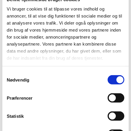
opmærksom på, om patienten trækker vejret og
har en puls – vi skal til at forebygge hjertestop!
Vi bruger cookies til at tilpasse vores indhold og
annoncer, til at vise dig funktioner til sociale medier og til
Blodtryksmålinger
at analysere vores trafik. Vi deler også oplysninger om
Perfusion og blodtryk hænger sammen og MAP
din brug af vores hjemmeside med vores partnere inden
under 50 viser, at perfusionen ikke er
for sociale medier, annonceringspartnere og
analysepartnere. Vores partnere kan kombinere disse
tilstrækkelig. Cuffen, som man bruger til
data med andre oplysninger, du har givet dem, eller som
patienten, har en betydning for en korrekt
de har indsamlet fra din brug af deres tjenester.
måling. Vær opmærksom på, at for lille cuff vil
overestimere MAP.
Samtykkevalg
Nødvendig
Lav MAP (hypotension) skal give anledning til
følgende overvejelser: Skal du skrue ned for
Præferencer
anæstesien? Er der bradycardi, kan du give
atropin og alternativt overveje væskebolus og
endeligt dopamin-drop. Hypertension kan
Statistik
skyldes et smertegennembrud, og er det