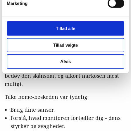
årsagen, gives fx fentanyl.
Marketing
EKG - hvad ser vi, og hvad kan vi bruge det til?
De to dyrlæger gennemgik nogle af de
Tillad alle
forstyrrelser, som vi skal kunne aflæse relativt
hurtigt på et EKG. Fx ST-depression, der ses
Tillad valgte
relativt ofte hos især ældre hunde og betyder,
at der er en belastning af hjertet. Derfor skal
Afvis
man være særligt observant på patienten;
bedøv den skånsomt og afkort narkosen mest
muligt.
Take home-beskeden var tydelig:
Brug dine sanser.
Forstå, hvad monitoren fortæller dig - dens
styrker og svagheder.