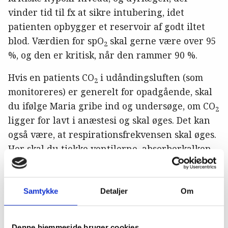
vinder tid til fx at sikre intubering, idet
patienten opbygger et reservoir af godt iltet
blod. Værdien for spO
skal gerne være over 95
2
%, og den er kritisk, når den rammer 90 %.
Hvis en patients CO
i udåndingsluften (som
2
monitoreres) er generelt for opadgående, skal
du ifølge Maria gribe ind og undersøge, om CO
2
ligger for lavt i anæstesi og skal øges. Det kan
også være, at respirationsfrekvensen skal øges.
Her skal du tjekke ventilerne, absorberkalken
(ikke kun farven), iltflow og deadspace - særligt
på små patienter.
Samtykke
Detaljer
Om
En hurtigt for nedadgående trend på CO
-
2
kurven skal gøre, at dyrlægen bliver
Denne hjemmeside bruger cookies