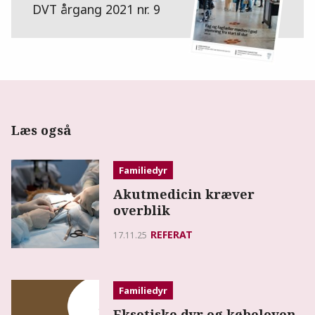
DVT årgang 2021 nr. 9
Læs også
Familiedyr
Akutmedicin kræver
overblik
REFERAT
17.11.25
Familiedyr
Eksotiske dyr og købeloven