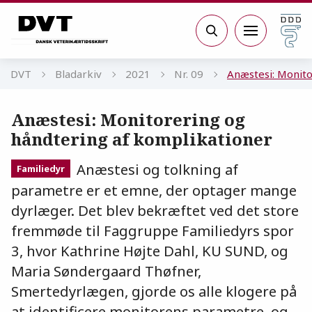
Gå til sidens indhold
Søg
DVT
Bladarkiv
2021
Nr. 09
Anæstesi: Monito
Anæstesi: Monitorering og
håndtering af komplikationer
Anæstesi og tolkning af
Familiedyr
parametre er et emne, der optager mange
dyrlæger. Det blev bekræftet ved det store
fremmøde til Faggruppe Familiedyrs spor
3, hvor Kathrine Højte Dahl, KU SUND, og
Maria Søndergaard Thøfner,
Smertedyrlægen, gjorde os alle klogere på
at identificere monitorens parametre, og