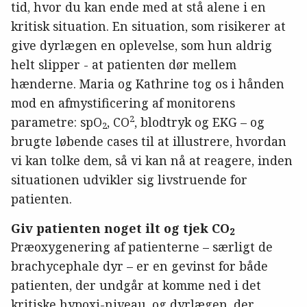
tid, hvor du kan ende med at stå alene i en
kritisk situation. En situation, som risikerer at
give dyrlægen en oplevelse, som hun aldrig
helt slipper - at patienten dør mellem
hænderne. Maria og Kathrine tog os i hånden
mod en afmystificering af monitorens
2
parametre: spO
, CO
, blodtryk og EKG – og
2
brugte løbende cases til at illustrere, hvordan
vi kan tolke dem, så vi kan nå at reagere, inden
situationen udvikler sig livstruende for
patienten.
Giv patienten noget ilt og tjek CO
2
Præoxygenering af patienterne – særligt de
brachycephale dyr – er en gevinst for både
patienten, der undgår at komme ned i det
kritiske hypoxi-niveau, og dyrlægen, der