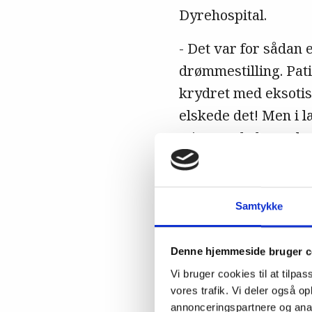
Dyrehospital.
- Det var for sådan 
drømmestilling. Pat
krydret med eksotis
elskede det! Men i l
min mand, der er læg
nærheden, og det stj
Samtykke
Denne hjemmeside bruger c
Vi bruger cookies til at tilpas
vores trafik. Vi deler også 
annonceringspartnere og anal