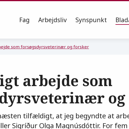
Fag
Arbejdsliv
Synspunkt
Blad
rbejde som forsøgsdyrsveterinær og forsker
digt arbejde som
dyrsveterinær og
næsten tilfældigt, at jeg begyndte at ar
ller Sigríður Olga Magnúsdóttir. For fem 