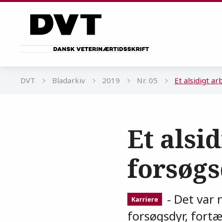
Gå til sidens indhold
DVT
Bladarkiv
2019
Nr. 05
Et alsidigt a
Et alsi
forsøgs
- Det var 
Karriere
forsøgsdyr, fortæ