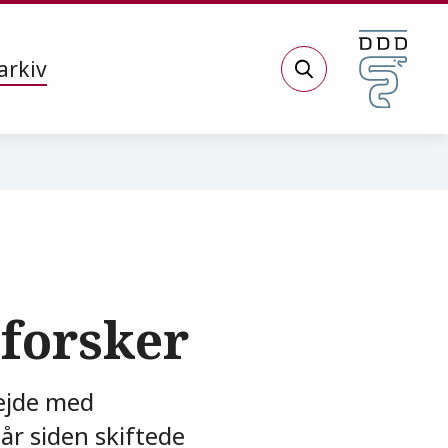
arkiv
Søg
 forsker
bejde med
år siden skiftede