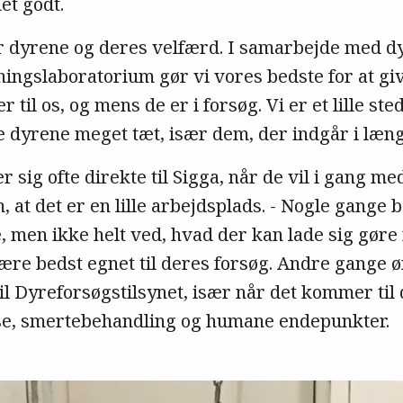
et godt.
for dyrene og deres velfærd. I samarbejde med d
ingslaboratorium gør vi vores bedste for at gi
til os, og mens de er i forsøg. Vi er et lille ste
ge dyrene meget tæt, især dem, der indgår i læn
sig ofte direkte til Sigga, når de vil i gang med
, at det er en lille arbejdsplads. - Nogle gange
, men ikke helt ved, hvad der kan lade sig gøre 
være bedst egnet til deres forsøg. Andre gange ø
l Dyreforsøgstilsynet, især når det kommer til 
e, smertebehandling og humane endepunkter.