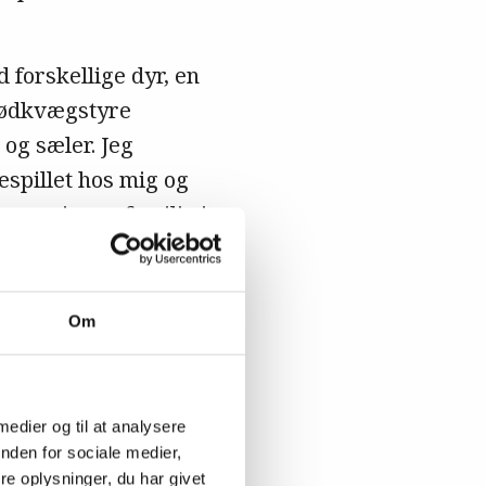
 forskellige dyr, en
 kødkvægstyre
og sæler. Jeg
espillet hos mig og
rn og ingen familie i
Om
© Privat
 medier og til at analysere
nden for sociale medier,
e oplysninger, du har givet