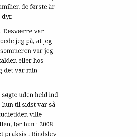
milien de første år
 dyr.
de. Desværre var
oede jeg på, at jeg
m sommeren var jeg
talden eller hos
g det var min
 søgte uden held ind
hun til sidst var så
udietiden ville
en, før hun i 2008
et praksis i Bindslev