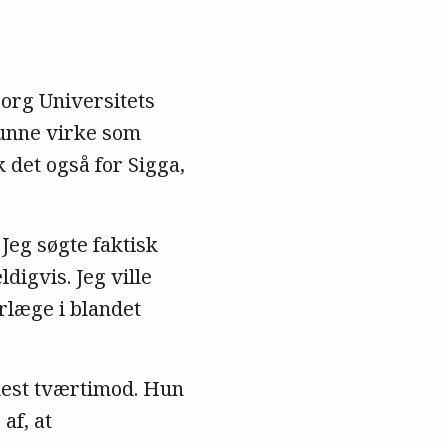
borg Universitets
kunne virke som
 det også for Sigga,
 Jeg søgte faktisk
digvis. Jeg ville
rlæge i blandet
mest tværtimod. Hun
af, at