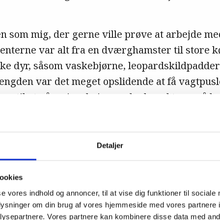
en som mig, der gerne ville prøve at arbejde med
ienterne var alt fra en dværghamster til store
ke dyr, såsom vaskebjørne, leopardskildpadder 
ængden var det meget opslidende at få vagtpusl
e, til at gå op i en højere enhed med tre små bø
al altså noget af arbejdsglæden.
Detaljer
ookies
se vores indhold og annoncer, til at vise dig funktioner til sociale
oplysninger om din brug af vores hjemmeside med vores partnere i
ysepartnere. Vores partnere kan kombinere disse data med andr