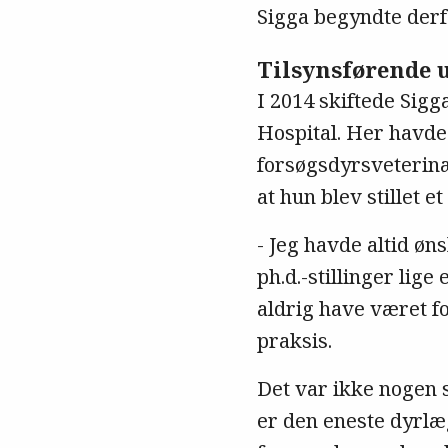
Sigga begyndte derfo
Tilsynsførende 
I 2014 skiftede Sigg
Hospital. Her havde
forsøgsdyrsveterinæ
at hun blev stillet et
- Jeg havde altid øn
ph.d.-stillinger lige
aldrig have været f
praksis.
Det var ikke nogen 
er den eneste dyrlæ