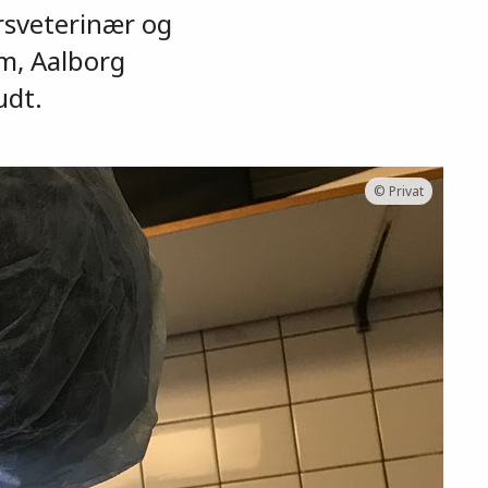
rsveterinær og
m, Aalborg
udt.
© Privat