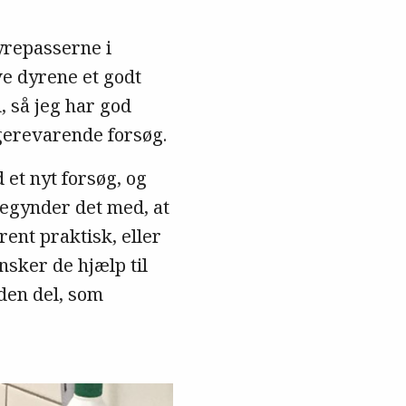
yrepasserne i
ve dyrene et godt
d, så jeg har god
gerevarende forsøg.
 et nyt forsøg, og
 begynder det med, at
rent praktisk, eller
nsker de hjælp til
den del, som
Grise er utro
det en af dyr