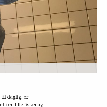
til daglig, er
t i en lille ﬁskerby,