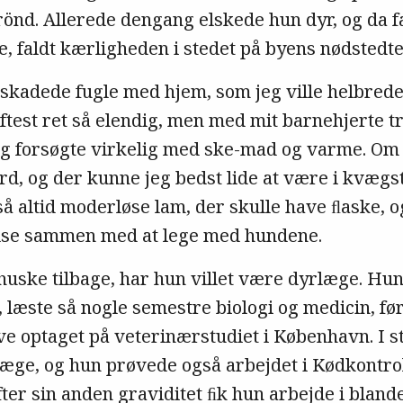
önd. Allerede dengang elskede hun dyr, og da fa
 faldt kærligheden i stedet på byens nødstedte
e skadede fugle med hjem, som jeg ville helbre
test ret så elendig, men med mit barnehjerte tr
Jeg forsøgte virkelig med ske-mad og varme. O
rd, og der kunne jeg bedst lide at være i kvægs
å altid moderløse lam, der skulle have ﬂaske, o
lse sammen med at lege med hundene.
huske tilbage, har hun villet være dyrlæge. Hun
 læste så nogle semestre biologi og medicin, før 
ive optaget på veterinærstudiet i København. I st
æge, og hun prøvede også arbejdet i Kødkontroll
Efter sin anden graviditet ﬁk hun arbejde i bland