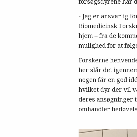
forsøgsdyrene har d
- Jeg er ansvarlig 
Biomedicinsk Forskn
hjem – fra de kommer 
mulighed for at føl
Forskerne henvender 
her slår det igennem
nogen får en god idé
hvilket dyr der vil 
deres ansøgninger ti
en med. Her er
omhandler bedøvels
dracegris, der