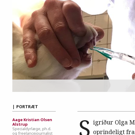
PORTRÆT
S
Aage Kristian Olsen
igríður Olga Ma
Alstrup
Specialdyrlæge, ph.d.
oprindeligt fra
og freelancejournalist