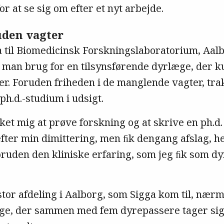
r at se sig om efter et nyt arbejde.
uden vagter
a til Biomedicinsk Forskningslaboratorium, Aal
 man brug for en tilsynsførende dyrlæge, der 
r. Foruden friheden i de manglende vagter, trak
 ph.d.-studium i udsigt.
sket mig at prøve forskning og at skrive en ph.d.
 efter min dimittering, men ﬁk dengang afslag, hel
oruden den kliniske erfaring, som jeg ﬁk som dy
stor afdeling i Aalborg, som Sigga kom til, nær
ge, der sammen med fem dyrepassere tager sig 