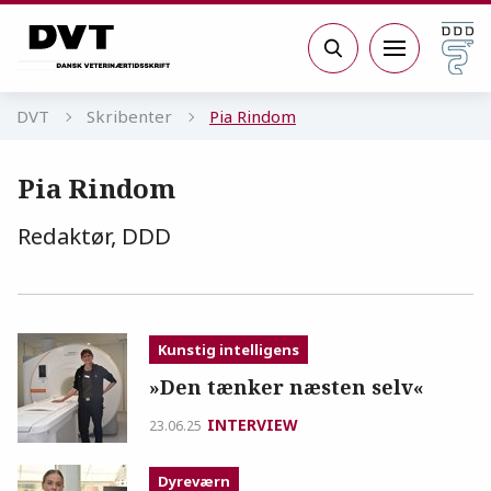
Gå til sidens indhold
Søg
DVT
Skribenter
Pia Rindom
Pia Rindom
Redaktør, DDD
Kunstig intelligens
»Den tænker næsten selv«
INTERVIEW
23.06.25
Dyreværn