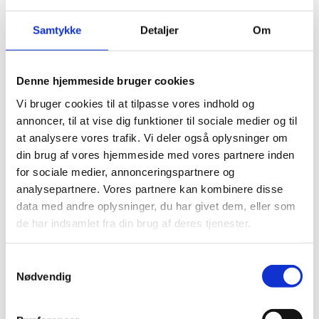
diagnosen
Samtykke
Detaljer
Om
INTERVIEW
19.05.25
DDD
Denne hjemmeside bruger cookies
Stærkere, enklere og klar til
Vi bruger cookies til at tilpasse vores indhold og
fremtiden
annoncer, til at vise dig funktioner til sociale medier og til
NOTITS
07.04.25
at analysere vores trafik. Vi deler også oplysninger om
din brug af vores hjemmeside med vores partnere inden
Uddannelse
for sociale medier, annonceringspartnere og
analysepartnere. Vores partnere kan kombinere disse
Vi skal sikre
data med andre oplysninger, du har givet dem, eller som
dyrlægeuddannelsernes
de har indsamlet fra din brug af deres tjenester.
kvalitet – også i fremtiden
INTERVIEW
07.04.25
Samtykkevalg
Nødvendig
Konflikt
Ny mæglingsordning skal