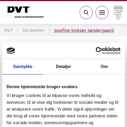
Gå til sidens indhold
Søg
DVT
Skribenter
Josefine Sinkjær Søndergaard
Josefine Sinkjær Søndergaard
Næstforperson, ADO
Samtykke
Detaljer
Om
Denne hjemmeside bruger cookies
ADO
Vi bruger cookies til at tilpasse vores indhold og
Fremtidens fagforening og
annoncer, til at vise dig funktioner til sociale medier og til
faglige fællesskab:
at analysere vores trafik. Vi deler også oplysninger om
Traditioner og generationer
din brug af vores hjemmeside med vores partnere inden
for sociale medier, annonceringspartnere og
DEBAT
25.08.25