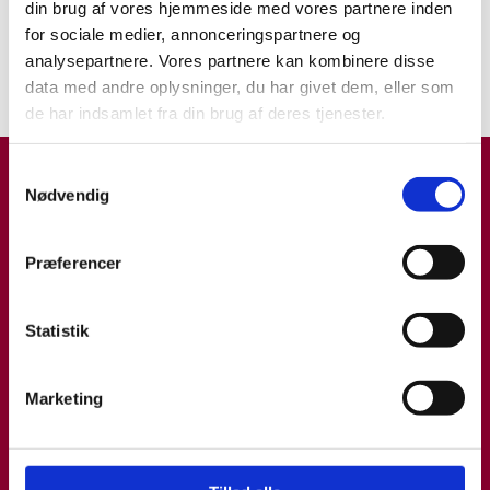
din brug af vores hjemmeside med vores partnere inden
Skal jeg behandle? Og med
for sociale medier, annonceringspartnere og
hvad?
analysepartnere. Vores partnere kan kombinere disse
TYPE 1
data med andre oplysninger, du har givet dem, eller som
22.11.21
de har indsamlet fra din brug af deres tjenester.
Samtykkevalg
Nødvendig
Præferencer
Statistik
Marketing