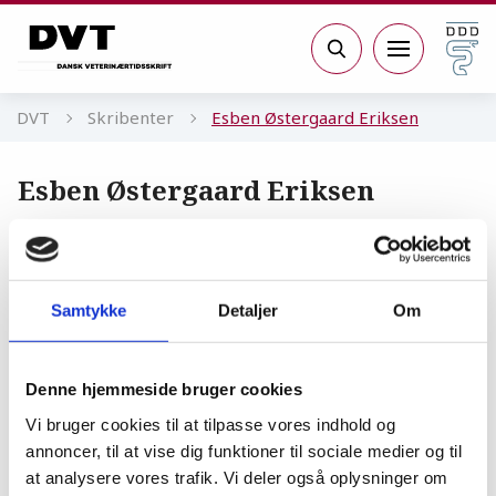
Gå til sidens indhold
Søg
DVT
Skribenter
Esben Østergaard Eriksen
Esben Østergaard Eriksen
Ph.d.-studerende, dyrlæge, Institut for
Veterinær- og Husdyrvidenskab, Sektion
for produktion, ernæring og sundhed, KU
Samtykke
Detaljer
Om
SUND, Grønnegårdsvej 2, 1870
Frederiksberg C
Denne hjemmeside bruger cookies
Vi bruger cookies til at tilpasse vores indhold og
annoncer, til at vise dig funktioner til sociale medier og til
at analysere vores trafik. Vi deler også oplysninger om
Antibiotika