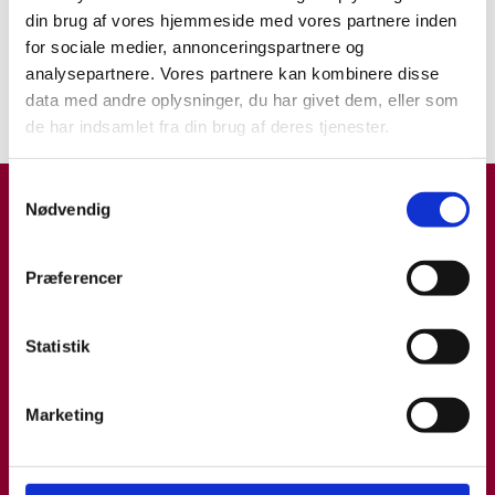
Assessment of efficacy and
din brug af vores hjemmeside med vores partnere inden
safety of treatment of cats
for sociale medier, annonceringspartnere og
with toxoplasmosis
analysepartnere. Vores partnere kan kombinere disse
data med andre oplysninger, du har givet dem, eller som
TYPE 1
16.09.19
de har indsamlet fra din brug af deres tjenester.
Samtykkevalg
Nødvendig
Præferencer
Statistik
Marketing