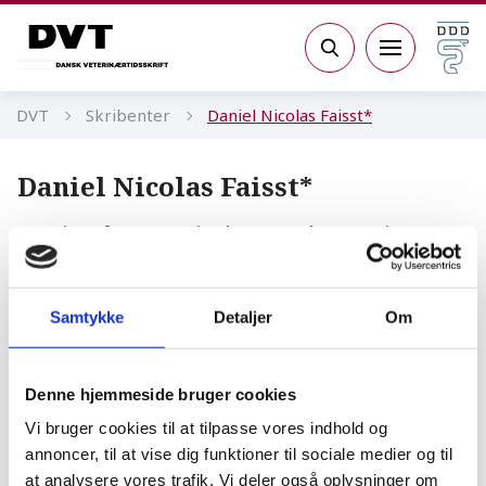
Gå til sidens indhold
Søg
DVT
Skribenter
Daniel Nicolas Faisst*
Daniel Nicolas Faisst*
Section for Parasitology and Aquatic
Pathobiology, Department of Veterinary
and Animal Sciences Faculty of Health and
Samtykke
Detaljer
Om
Medical Sciences, University of
Copenhagen
Denne hjemmeside bruger cookies
Vi bruger cookies til at tilpasse vores indhold og
annoncer, til at vise dig funktioner til sociale medier og til
Sygdom
at analysere vores trafik. Vi deler også oplysninger om