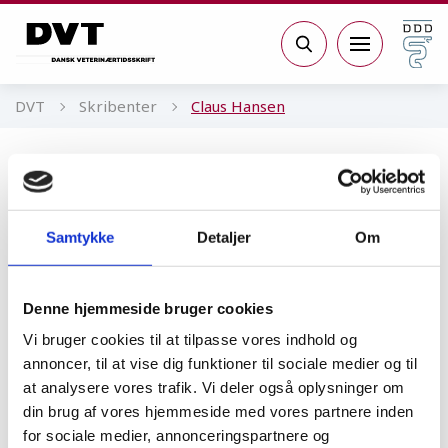
Gå til sidens indhold
Søg
DVT
Skribenter
Claus Hansen
Claus Hansen
Sektion for Dyrevelfærd, Bæredygtighed
Samtykke
Detaljer
Om
og Digitalisering, Teknologisk Institut
Denne hjemmeside bruger cookies
Vi bruger cookies til at tilpasse vores indhold og
Kunstig intelligens
annoncer, til at vise dig funktioner til sociale medier og til
AI som brobygger mellem
at analysere vores trafik. Vi deler også oplysninger om
teknologi og biologi
din brug af vores hjemmeside med vores partnere inden
for sociale medier, annonceringspartnere og
INDBLIK
25.08.25