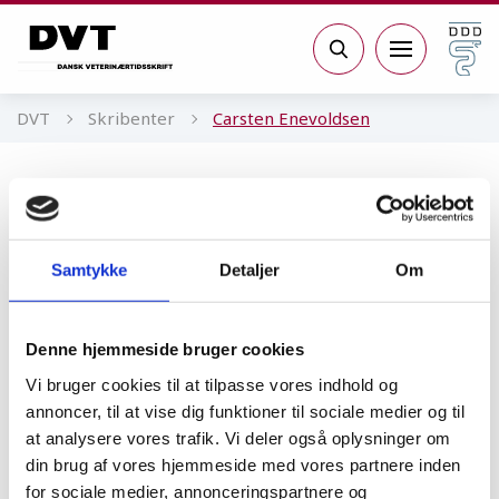
Gå til sidens indhold
Søg
DVT
Skribenter
Carsten Enevoldsen
Carsten Enevoldsen
Specialdyrlæge i kvægsundhed, ph.d. og
sektionsredaktør for animal health
Samtykke
Detaljer
Om
management ved Animal
Denne hjemmeside bruger cookies
Vi bruger cookies til at tilpasse vores indhold og
annoncer, til at vise dig funktioner til sociale medier og til
Sygdom
at analysere vores trafik. Vi deler også oplysninger om
Syg eller rask... eller måske?
din brug af vores hjemmeside med vores partnere inden
for sociale medier, annonceringspartnere og
KRONIK
07.04.25