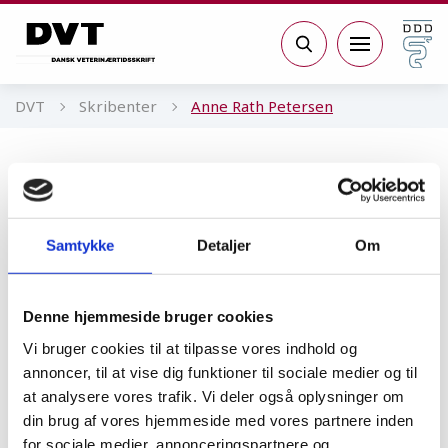
Gå til sidens indhold
Søg
DVT
Skribenter
Anne Rath Petersen
Anne Rath Petersen
Dyrlæge, Fødevarestyrelsen
Samtykke
Detaljer
Om
Denne hjemmeside bruger cookies
Medicin
Vi bruger cookies til at tilpasse vores indhold og
Hvad kommer EU-
annoncer, til at vise dig funktioner til sociale medier og til
forordningen om
veterinærlægemidler til at
at analysere vores trafik. Vi deler også oplysninger om
betyde for dyrlæger?
din brug af vores hjemmeside med vores partnere inden
for sociale medier, annonceringspartnere og