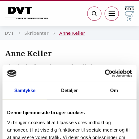
Gå til sidens indhold
Søg
DVT
Skribenter
Anne Keller
Anne Keller
Skadechef, Agria Dyreforsikring
Samtykke
Detaljer
Om
Heste
Akut aflivning af forsikrede
Denne hjemmeside bruger cookies
heste
Vi bruger cookies til at tilpasse vores indhold og
GUIDE
25.09.23
annoncer, til at vise dig funktioner til sociale medier og til
at analysere vores trafik. Vi deler også oplysninger om