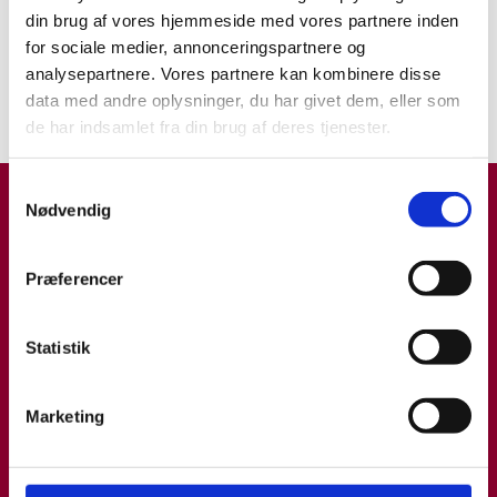
Forsikring
din brug af vores hjemmeside med vores partnere inden
Vigtige forsikringsaspekter i
for sociale medier, annonceringspartnere og
hestepraksis
analysepartnere. Vores partnere kan kombinere disse
data med andre oplysninger, du har givet dem, eller som
INDBLIK
21.08.23
de har indsamlet fra din brug af deres tjenester.
Samtykkevalg
Nødvendig
Præferencer
Statistik
Marketing