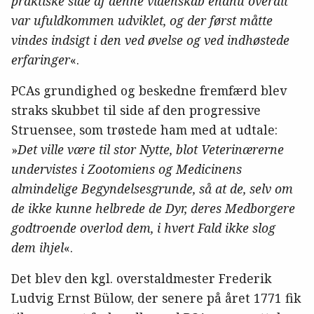
praktiske side af denne videnskab endnu overalt
var ufuldkommen udviklet, og der først måtte
vindes indsigt i den ved øvelse og ved indhøstede
erfaringer
«.
PCAs grundighed og beskedne fremfærd blev
straks skubbet til side af den progressive
Struensee, som trøstede ham med at udtale:
»
Det ville være til stor Nytte, blot Veterinærerne
undervistes i Zootomiens og Medicinens
almindelige Begyndelsesgrunde, så at de, selv om
de ikke kunne helbrede de Dyr, deres Medborgere
godtroende overlod dem, i hvert Fald ikke slog
dem ihjel
«.
Det blev den kgl. overstaldmester Frederik
Ludvig Ernst Bülow, der senere på året 1771 fik