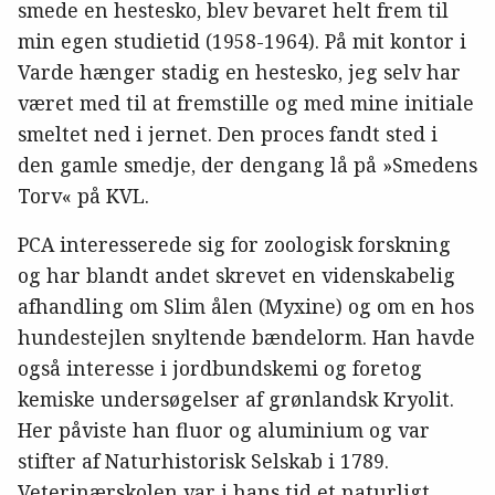
smede en hestesko, blev bevaret helt frem til
min egen studietid (1958-1964). På mit kontor i
Varde hænger stadig en hestesko, jeg selv har
været med til at fremstille og med mine initiale
smeltet ned i jernet. Den proces fandt sted i
den gamle smedje, der dengang lå på »Smedens
Torv« på KVL.
PCA interesserede sig for zoologisk forskning
og har blandt andet skrevet en videnskabelig
afhandling om Slim ålen (Myxine) og om en hos
hundestejlen snyltende bændelorm. Han havde
også interesse i jordbundskemi og foretog
kemiske undersøgelser af grønlandsk Kryolit.
Her påviste han fluor og aluminium og var
stifter af Naturhistorisk Selskab i 1789.
Veterinærskolen var i hans tid et naturligt