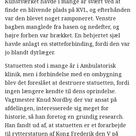
Kunstværket havde i mange år svært ved at
finde en blivende plads på KVL, og efterhånden
var den blevet noget ramponeret. Venstre
bagben manglede fra hasen og nedefter, og
højre forben var brækket. En behjertet sjæl
havde anlagt en støtteforbinding, fordi den var
jo blandt dyrlæger.
Statuetten stod i mange år i Ambulatorisk
klinik, men i forbindelse med en ombygning
blev det foreslået at destruere statuetten, fordi
ingen længere kendte til dens oprindelse.
Vagtmester Knud Nordby, der var ansat på
afdelingen, interesserede sig meget for
historie, så han foretog en grundig research.
Han fandt ud af, at statuetten er et forarbejde
til rytterstatuen af Kong Frederik den V på