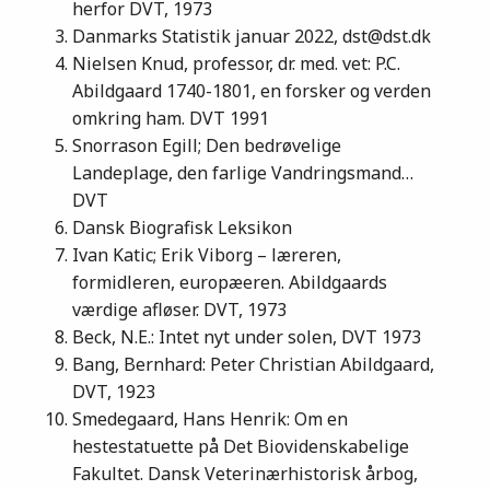
herfor DVT, 1973
Danmarks Statistik januar 2022, dst@dst.dk
Nielsen Knud, professor, dr. med. vet: P.C.
Abildgaard 1740-1801, en forsker og verden
omkring ham. DVT 1991
Snorrason Egill; Den bedrøvelige
Landeplage, den farlige Vandringsmand…
DVT
Dansk Biografisk Leksikon
Ivan Katic; Erik Viborg – læreren,
formidleren, europæeren. Abildgaards
værdige afløser. DVT, 1973
Beck, N.E.: Intet nyt under solen, DVT 1973
Bang, Bernhard: Peter Christian Abildgaard,
DVT, 1923
Smedegaard, Hans Henrik: Om en
hestestatuette på Det Biovidenskabelige
Fakultet. Dansk Veterinærhistorisk årbog,