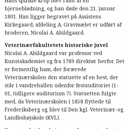
Hans spinkle krop blev ramt af en
hjerneblødning, og han døde den 21. januar
1801. Han ligger begravet på Assistens
Kirkegaard, afdeling A. Gravmælet er udført af
broderen, Nicolai A. Abildgaard.
Veterinærfakultetets historiske juvel
Nicolai A. Abildgaard var professor ved
Kunstakademiet og fra 1789 direktør herfor. Det
er formentlig ham, der forærede
Veterinærskolen den statuette af en hest, der
står i vandrehallen udenfor festauditoriet (1-
01, tidligere auditorium 7). Statuetten fulgte
med, da Veterinærskolen i 1858 flyttede til
Frederiksberg og blev til Den kgl. Veterinær-og
Landbohøjskole (KVL).