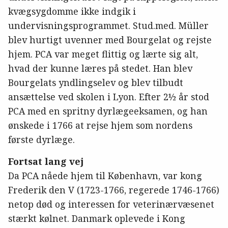
kvægsygdomme ikke indgik i
undervisningsprogrammet. Stud.med. Müller
blev hurtigt uvenner med Bourgelat og rejste
hjem. PCA var meget flittig og lærte sig alt,
hvad der kunne læres på stedet. Han blev
Bourgelats yndlingselev og blev tilbudt
ansættelse ved skolen i Lyon. Efter 2½ år stod
PCA med en spritny dyrlægeeksamen, og han
ønskede i 1766 at rejse hjem som nordens
første dyrlæge.
Fortsat lang vej
Da PCA nåede hjem til København, var kong
Frederik den V (1723-1766, regerede 1746-1766)
netop død og interessen for veterinærvæsenet
stærkt kølnet. Danmark oplevede i Kong