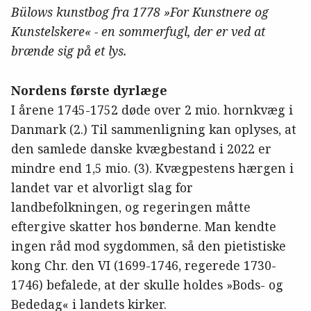
Bülows kunstbog fra 1778
»
For Kunstnere og
Kunstelskere
«
- en sommerfugl, der er ved at
brænde sig på et lys.
Nordens første dyrlæge
I årene 1745-1752 døde over 2 mio. hornkvæg i
Danmark (2.) Til sammenligning kan oplyses, at
den samlede danske kvægbestand i 2022 er
mindre end 1,5 mio. (3). Kvægpestens hærgen i
landet var et alvorligt slag for
landbefolkningen, og regeringen måtte
eftergive skatter hos bønderne. Man kendte
ingen råd mod sygdommen, så den pietistiske
kong Chr. den VI (1699-1746, regerede 1730-
1746) befalede, at der skulle holdes »Bods- og
Bededag« i landets kirker.