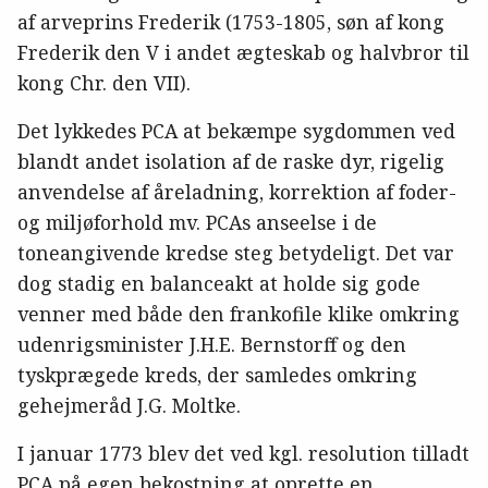
af arveprins Frederik (1753-1805, søn af kong
Frederik den V i andet ægteskab og halvbror til
kong Chr. den VII).
Det lykkedes PCA at bekæmpe sygdommen ved
blandt andet isolation af de raske dyr, rigelig
anvendelse af åreladning, korrektion af foder-
og miljøforhold mv. PCAs anseelse i de
toneangivende kredse steg betydeligt. Det var
dog stadig en balanceakt at holde sig gode
venner med både den frankofile klike omkring
udenrigsminister J.H.E. Bernstorff og den
tyskprægede kreds, der samledes omkring
gehejmeråd J.G. Moltke.
I januar 1773 blev det ved kgl. resolution tilladt
PCA på egen bekostning at oprette en