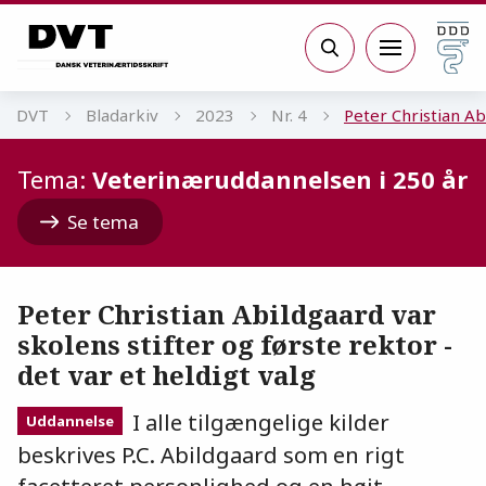
Gå til sidens indhold
Søg
DVT
Bladarkiv
2023
Nr. 4
Peter Christian Ab
Tema:
Veterinæruddannelsen i 250 år
Se tema
Peter Christian Abildgaard var
skolens stifter og første rektor -
det var et heldigt valg
I alle tilgængelige kilder
Uddannelse
beskrives P.C. Abildgaard som en rigt
facetteret personlighed og en højt