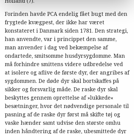
Holland (7).
Forinden havde PCA endelig fået bugt med den
frygtede kvægpest, der ikke har været
konstateret i Danmark siden 1781. Den strategi,
han anvendte, var i princippet den samme,
man anvender i dag ved bekæmpelse af
ondartede, smitsomme husdyrsygdomme. Man
må forhindre smittens videre udbredelse ved
at isolere og aflive de første dyr, der angribes af
sygdommen. De døde dyr skal bortskaffes på
sikker og forsvarlig måde. De raske dyr skal
beskyttes gennem oprettelse af »lukkede«
besætninger, hvor det nødvendige personale til
pasning af de raske dyr først må skifte tøj og
vaske hænder samt udvise den største omhu
inden håndtering af de raske, ubesmittede dyr