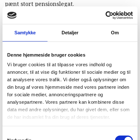
pænt stort pensionslegat.
Den kgl. Veterinærskole
De første veterinærstuderende, der begyndte
Samtykke
Detaljer
Om
på skolen i 1773, kom fra rytteriets officers- og
korporal korps. I 1776 blev skolen udvidet med
en smedje, der lå på en tilstødende grund, samt
Denne hjemmeside bruger cookies
staldplads til 14 heste. Der blev endvidere skabt
Vi bruger cookies til at tilpasse vores indhold og
bolig til en smed og 16 elever. Samme år købte
annoncer, til at vise dig funktioner til sociale medier og til
staten skolen af PCA, og i 1777 fik skolen en ny
at analysere vores trafik. Vi deler også oplysninger om
fundats. Den kom herefter til at hedde »Den
din brug af vores hjemmeside med vores partnere inden
for sociale medier, annonceringspartnere og
kgl. Veterinærskole«.
analysepartnere. Vores partnere kan kombinere disse
Den første afsluttende dyrlægeeksamen blev
data med andre oplysninger, du har givet dem, eller som
de har indsamlet fra din brug af deres tjenester.
holdt i 1779, hvor fem kandidater bestod. I
undervisningen blev der lagt vægt på fysik,
Samtykkevalg
kemi, fysiologi, anatomi, farmakologi og