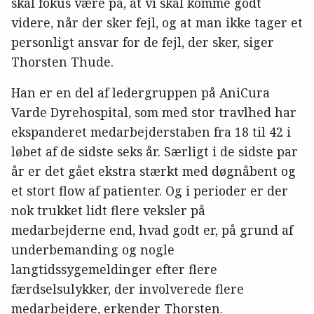
skal fokus være på, at vi skal komme godt
videre, når der sker fejl, og at man ikke tager et
personligt ansvar for de fejl, der sker, siger
Thorsten Thude.
Han er en del af ledergruppen på AniCura
Varde Dyrehospital, som med stor travlhed har
ekspanderet medarbejderstaben fra 18 til 42 i
løbet af de sidste seks år. Særligt i de sidste par
år er det gået ekstra stærkt med døgnåbent og
et stort flow af patienter. Og i perioder er der
nok trukket lidt flere veksler på
medarbejderne end, hvad godt er, på grund af
underbemanding og nogle
langtidssygemeldinger efter flere
færdselsulykker, der involverede flere
medarbejdere, erkender Thorsten.