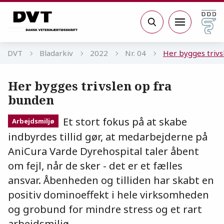
Gå til sidens indhold
Søg
DVT
Bladarkiv
2022
Nr. 04
Her bygges trivs
Her bygges trivslen op fra
bunden
Et stort fokus på at skabe
Arbejdsmiljø
indbyrdes tillid gør, at medarbejderne på
AniCura Varde Dyrehospital taler åbent
om fejl, når de sker - det er et fælles
ansvar. Åbenheden og tilliden har skabt en
positiv dominoeffekt i hele virksomheden
og grobund for mindre stress og et rart
arbejdsmiljø.