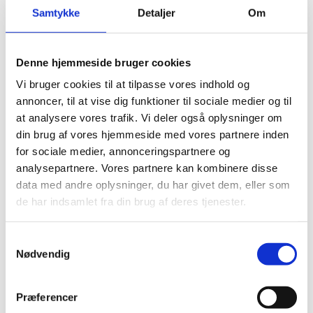
sammenlægning af de to tidligere
Samtykke
Detaljer
Om
smådyrspraksis i Varde, og i 2017 blev
hospitalet opkøbt af AniCura. Hospitalet
beskæftiger 42 medarbejdere.
Denne hjemmeside bruger cookies
Vi bruger cookies til at tilpasse vores indhold og
annoncer, til at vise dig funktioner til sociale medier og til
Han nævner også, at det i langt højere grad nu
at analysere vores trafik. Vi deler også oplysninger om
bliver italesat, at det er vigtigt, at man tager
din brug af vores hjemmeside med vores partnere inden
for sociale medier, annonceringspartnere og
sig af sig selv. At man har ledelsens opbakning
analysepartnere. Vores partnere kan kombinere disse
til, at man bliver hjemme, hvis man er syg, eller
data med andre oplysninger, du har givet dem, eller som
at man kan få hjælp, hvis man ikke trives. Det
de har indsamlet fra din brug af deres tjenester.
kan være psykologhjælp, en snak med en coach
eller noget helt tredje.
Samtykkevalg
Nødvendig
Marianne supplerer:
- Det gælder om at skabe en kultur, hvor man
Præferencer