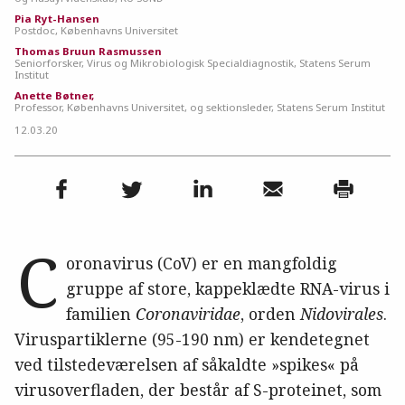
Pia Ryt-Hansen
Postdoc, Københavns Universitet
Thomas Bruun Rasmussen
Seniorforsker, Virus og Mikrobiologisk Specialdiagnostik, Statens Serum
Institut
Anette Bøtner,
Professor, Københavns Universitet, og sektionsleder, Statens Serum Institut
12.03.20
C
oronavirus (CoV) er en mangfoldig
gruppe af store, kappeklædte RNA-virus i
familien
Coronaviridae
, orden
Nidovirales
.
Viruspartiklerne (95-190 nm) er kendetegnet
ved tilstedeværelsen af såkaldte »spikes« på
virusoverfladen, der består af S-proteinet, som