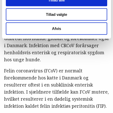
Tillad alle
udbredt globalt, herunder også i Danmark,
hvor den kontrolleres med vaccination.
Tillad valgte
Coronavirus i kæledyr
Afvis
Canine coronavirus (CRCoV1 og CRCoV-2) er
udbredt hos hunde globalt og forekommer også
i Danmark. Infektion med CRCoV forårsager
henholdsvis enterisk og respiratorisk sygdom
hos unge hunde.
Felin coronavirus (FCoV) er normalt
forekommende hos katte i Danmark og
resulterer oftest i en subklinisk enterisk
infektion. I sjældnere tilfælde kan FCoV mutere,
hvilket resulterer i en dødelig systemisk
infektion kaldet felin infektiøs peritonitis (FIP).