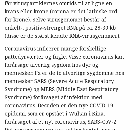
får viruspartiklernes omrids til at ligne en
krans eller krone (corona er det latinske ord
for krone). Selve virusgenomet består af
enkelt-, positiv-strenget RNA på ca. 28-30 kb
(disse er de størst kendte RNA-virusgenomer).
Coronavirus inficerer mange forskellige
pattedyrværter og fugle. Visse coronavirus kan
forårsage alvorlig sygdom hos dyr og
mennesker. Fx er de to alvorlige sygdomme hos
mennesker SARS (Severe Acute Respiratory
Syndrome) og MERS (Middle East Respiratory
Syndrome) forårsaget af infektion med
coronavirus. Desuden er den nye COVID-19
epidemi, som er opstået i Wuhan i Kina,
forårsaget af et nyt coronavirus, SARS-CoV-2.
Det nye coronavirus er tæt beslægtet med et