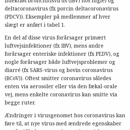
infektiøs bronchitisvirus (IBV) hos fugle) og
deltacoronavirus (fx porcin deltacoronavirus
(PDCV)). Eksempler på medlemmer af hver
slægt er anført i tabel 1.
En del af disse virus forårsager primært
luftvejsinfektioner (fx IBV), mens andre
forårsager enteriske infektioner (fx PEDV), og
nogle forårsager både luftvejsproblemer og
diarré (fx SARS-virus og bovin coronavirus
(BCoV)). Oftest smitter coronavirus således
enten via aerosoler eller via den fækal-orale
vej, mens enkelte coronavirus kan smitte via
begge ruter.
Ændringer i virusgenomet hos coronavirus kan
føre til, at nye virus med ændrede egenskaber