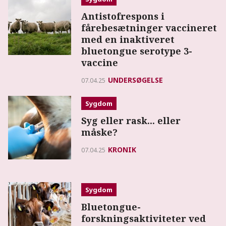
Antistofrespons i
fårebesætninger vaccineret
med en inaktiveret
bluetongue serotype 3-
vaccine
UNDERSØGELSE
07.04.25
Sygdom
Syg eller rask... eller
måske?
KRONIK
07.04.25
Sygdom
Bluetongue-
forskningsaktiviteter ved