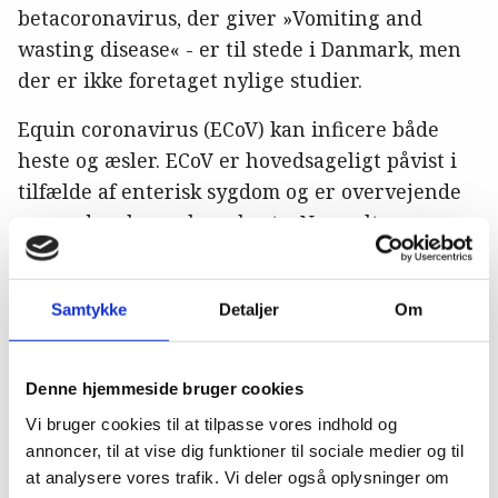
betacoronavirus, der giver »Vomiting and
wasting disease« - er til stede i Danmark, men
der er ikke foretaget nylige studier.
Equin coronavirus (ECoV) kan inficere både
heste og æsler. ECoV er hovedsageligt påvist i
tilfælde af enterisk sygdom og er overvejende
en sygdom hos voksne heste. Normalt er
dødeligheden lav, men der er observeret
højere dødelighed hos unge dyr og
Samtykke
Detaljer
Om
miniatureheste. Derudover er ECoV blevet
påvist i luftvejene hos heste, der lider af mild
respirationssygdom. De vigtigste kliniske tegn
Denne hjemmeside bruger cookies
på ECoV er anoreksi, sløvhed, feber og diarré.
Vi bruger cookies til at tilpasse vores indhold og
Desuden har kliniske tegn på neurologisk
annoncer, til at vise dig funktioner til sociale medier og til
sygdom været relateret til tilstedeværelsen af
at analysere vores trafik. Vi deler også oplysninger om