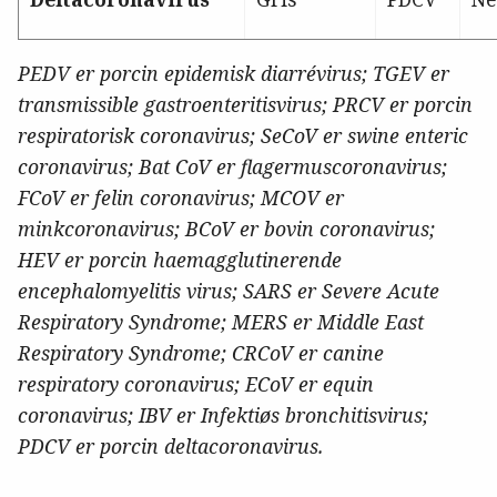
PEDV er porcin epidemisk diarrévirus; TGEV er
transmissible gastroenteritisvirus; PRCV er porcin
respiratorisk coronavirus; SeCoV er swine enteric
coronavirus; Bat CoV er flagermuscoronavirus;
FCoV er felin coronavirus; MCOV er
minkcoronavirus; BCoV er bovin coronavirus;
HEV er porcin haemagglutinerende
encephalomyelitis virus; SARS er Severe Acute
Respiratory Syndrome; MERS er Middle East
Respiratory Syndrome; CRCoV er canine
respiratory coronavirus; ECoV er equin
coronavirus; IBV er Infektiøs bronchitisvirus;
PDCV er porcin
deltacoronavirus.
---