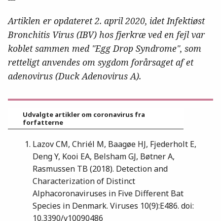
Artiklen er opdateret 2. april 2020, idet I
nfektiøst
Bronchitis Virus (IBV) hos fjerkræ ved en fejl var
koblet sammen med "Egg Drop Syndrome", som
retteligt anvendes om sygdom forårsaget af et
adenovirus (Duck Adenovirus A).
Udvalgte artikler om coronavirus fra
forfatterne
Lazov CM, Chriél M, Baagøe HJ, Fjederholt E,
Deng Y, Kooi EA, Belsham GJ, Bøtner A,
Rasmussen TB (2018). Detection and
Characterization of Distinct
Alphacoronaviruses in Five Different Bat
Species in Denmark. Viruses 10(9):E486. doi:
10.3390/v10090486