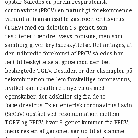
opstår. Således er porcin respiratorisk
coronavirus (PRCV) en naturligt forekommende
variant af transmissible gastroenteritisvirus
(TGEV) med en deletion i S-genet, som
resulterer i ændret vævstropisme, men som
samtidig giver krydsbeskyttelse. Det antages, at
den udbredte forekomst af PRCV således har
ført til beskyttelse af grise mod den tæt
beslægtede TGEV. Desuden er der eksempler på
rekombination mellem forskellige coronavirus,
hvilket kan resultere i nye virus med
egenskaber, der adskiller sig fra de to
forældrevirus. Fx er enterisk coronavirus i svin
(SeCoV) opstået ved rekombination mellem
TGEV og PEDV, hvor S-genet kommer fra PEDV,
mens resten af genomet ser ud til at stamme