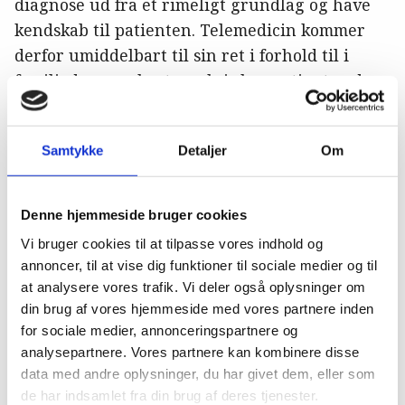
diagnose ud fra et rimeligt grundlag og have
kendskab til patienten. Telemedicin kommer
derfor umiddelbart til sin ret i forhold til i
familiedyrs- og hestepraksis hos patienter, der
ikke er alvorligt syge eller har brug for akut
hjælp.
Samtykke
Detaljer
Om
For alvorligt syge eller akutte patienter holder
DDD fast i, at patienten skal undergå en klinisk
Denne hjemmeside bruger cookies
undersøgelse forud for videre beslutning og
Vi bruger cookies til at tilpasse vores indhold og
eventuel behandling. Det samme gør sig
annoncer, til at vise dig funktioner til sociale medier og til
gældende, hvis patienten har brug for
at analysere vores trafik. Vi deler også oplysninger om
receptpligtig medicin, da lovgivningen på dette
din brug af vores hjemmeside med vores partnere inden
område ikke klart omfatter telemedicin.
for sociale medier, annonceringspartnere og
analysepartnere. Vores partnere kan kombinere disse
Der ligger altså et uafklaret område rent
data med andre oplysninger, du har givet dem, eller som
lovgivningsmæssigt i forhold til, hvor meget
de har indsamlet fra din brug af deres tjenester.