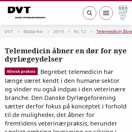
Gå til sidens indhold
Søg
DVT
Bladarkiv
2019
Nr. 12
Telemedicin åbne
Telemedicin åbner en dør for nye
dyrlægeydelser
Begrebet telemedicin har
Klinisk praksis
længe været kendt i den humane sektor
og vinder nu også indpas i den veterinære
branche. Den Danske Dyrlægeforening
sætter derfor fokus på konceptet i forhold
til de muligheder, det åbner for
fremtidens veterinærpraksis, herunder
særligt omkring lovgivning og sikring i