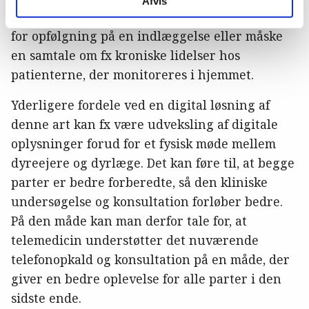
Afvis
vejleder i et genoptræningsforløb eller sørger
for opfølgning på en indlæggelse eller måske
en samtale om fx kroniske lidelser hos
patienterne, der monitoreres i hjemmet.
Yderligere fordele ved en digital løsning af
denne art kan fx være udveksling af digitale
oplysninger forud for et fysisk møde mellem
dyreejere og dyrlæge. Det kan føre til, at begge
parter er bedre forberedte, så den kliniske
undersøgelse og konsultation forløber bedre.
På den måde kan man derfor tale for, at
telemedicin understøtter det nuværende
telefonopkald og konsultation på en måde, der
giver en bedre oplevelse for alle parter i den
sidste ende.