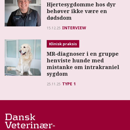
Hjertesygdomme hos dyr
behøver ikke være en
dødsdom
INTERVIEW
15.12.25
Klinisk praksis
MR-diagnoser i en gruppe
henviste hunde med
mistanke om intrakraniel
sygdom
TYPE 1
25.11.25