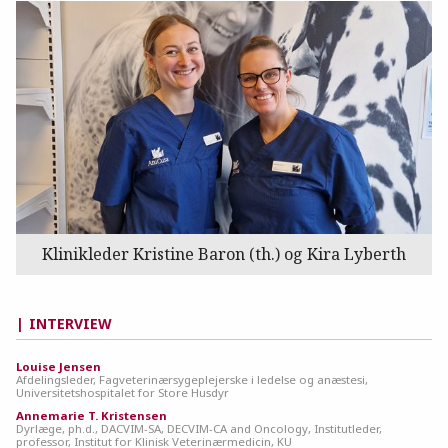
Klinikleder Kristine Baron (th.) og Kira Lyberth
INTERVIEW
Louise Jensen
Afdelingsleder, Fagveterinærsygeplejerske i ledelse og anæstesi,
Universitetshospitalet for Store Husdyr
Annemarie T. Kristensen
Dyrlæge, ph.d., DACVIM-SA, DECVIM-CA and Oncology, Institutleder,
professor, Institut for Klinisk Veterinærmedicin, KU