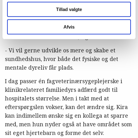
dage til adfærdskonsultationer, drømmer
Tillad valgte
Kristine om fremtiden.
Afvis
- På sigt kunne jeg sagtens se Kira arbejde
næsten fuldtid med adfærd, siger hun.
- Vi vil gerne udvikle os mere og skabe et
sundhedshus, hvor både det fysiske og det
mentale dyreliv får plads.
I dag passer én fagveterinærsygeplejerske i
klinikrelateret familiedyrs adfærd godt til
hospitalets størrelse. Men i takt med at
efterspørgslen vokser, kan det ændre sig. Kira
kan indimellem ønske sig en kollega at sparre
med, men hun nyder også at have området som
sit eget hjertebarn og forme det selv.