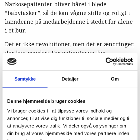
Narkosepatienter bliver båret i bløde
”babytasker”, så de kan vågne stille og roligt i
hænderne på medarbejderne i stedet for alene
i et bur.
Det er ikke revolutioner, men det er ændringer,
der kan mærkes. For patienterne, for
klienterne – og for medarbejderne.
Et ledelsesperspektiv på investering i
Samtykke
Detaljer
Om
adfærd
For klinikleder Kristine Baron har det aldrig
kun handlet om økonomi. Da hun ansatte Kira,
Denne hjemmeside bruger cookies
var det med en klar fornemmelse af, at
Vi bruger cookies til at tilpasse vores indhold og
adfærdsfaglighed ville styrke hospitalets
annoncer, til at vise dig funktioner til sociale medier og til
samlede profil.
at analysere vores trafik. Vi deler også oplysninger om
din brug af vores hjemmeside med vores partnere inden
- Det er ikke en uddannelse, man sender en